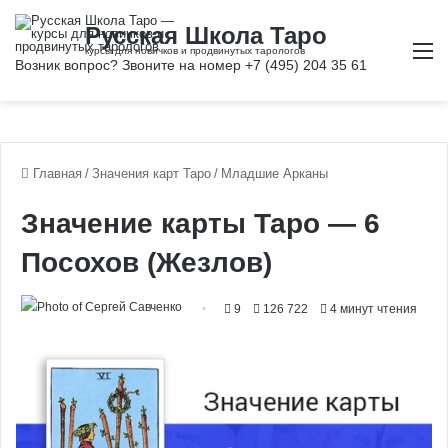
М
Главная
/
Значения карт Таро
/
Младшие Арканы
Значение карты Таро — 6
Посохов (Жезлов)
9
126 722
4 минут чтения