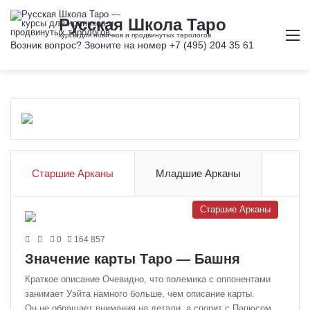
М
Старшие Арканы
Младшие Арканы
Старшие Арканы
0
164 857
Значение карты Таро — Башня
Краткое описание Очевидно, что полемика с оппонентами
занимает Уэйта намного больше, чем описание карты.
Он не обращает внимания на детали, а спорит с Папюсом