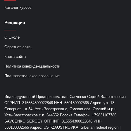
Каталог курсов
Дама Посохов значение карты (Королева
11
Редакция
жезлов)
27:04
О школе
Русская Школа Таро - Обучение гаданию
12
на картах Таро.
Обратная связь
00:44
Карта сайта
Что означают выпавшие карты из колоды
Политика конфиденциальности
13
Таро.
Пользовательское соглашение
05:47
Опасные карты Таро - 10 Секретов
14
Мастера Таро - Русская Школа Таро
Индивидуальный Предприниматель Савченко Сергей Валентинович
13:51
ОГРНИП: 315554300022846 ИНН: 550130002565 Адрес: ул. 13
Северная , д.34, Усть-Заостровка с, Омская обл, Омский м.р-н,
Расклад на картах Таро, который
Усть-Заостровское с.п. 644552 Россия Телефон: +79831107786
15
работает даже без вопроса
SAVCENKO SERGEY ОГРНИП: 315554300022846 ИНН:
10:20
550130002565 Адрес: UST-ZAOSTROVKA, Siberian federal region |