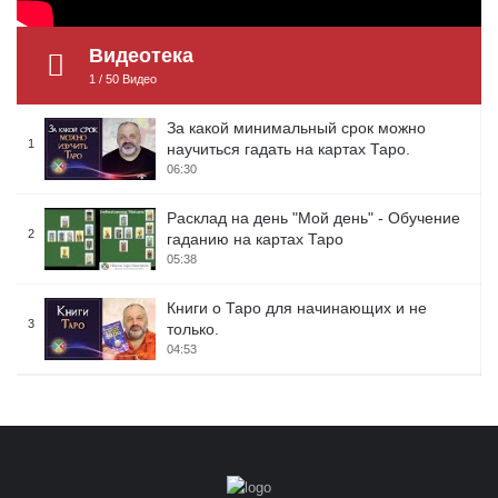
Видеотека
1
/
50
Видео
За какой минимальный срок можно
1
научиться гадать на картах Таро.
06:30
Расклад на день "Мой день" - Обучение
2
гаданию на картах Таро
05:38
Книги о Таро для начинающих и не
3
только.
04:53
Материалы для изучения Таро
4
04:21
Расклад Синтез - Обучение гаданию на