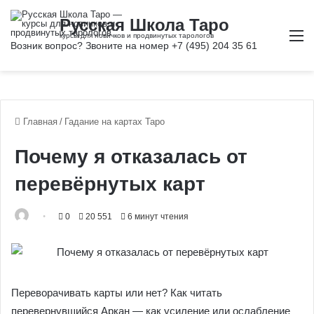
М
Главная
/
Гадание на картах Таро
Почему я отказалась от
перевёрнутых карт
0
20 551
6 минут чтения
Переворачивать карты или нет? Как читать
перевернувшийся Аркан — как усиление или ослабление