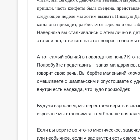
«Мам, мы сегодня с девочками вызывали мармелад
пришли, часть конфеты была съедена, представляе
следующей неделе мы хотим вызвать Пиковую Дам
когда она приходит, разбивается зеркало и она з
Наверняка вы сталкивались с этим лично в де
это или нет, ответить на этот вопрос точно мы 
ᅠᅠᅠᅠ
А тот самый обычай в новогоднюю ночь? Кто-то
Попробуйте представить – запах мандаринов, в
говорит свою речь. Вы берёте маленький клочо
смешиваете с шампанским и опустошаете с удо
внутри есть надежда, что чудо произойдёт.
ᅠᅠᅠᅠ
Будучи взрослым, мы перестаём верить в сказк
взрослее мы становимся, тем больше появляет
ᅠᅠᅠᅠ
Если вы верите во что-то мистическое, замеча
или необычное, если у вас внутри есть самое 