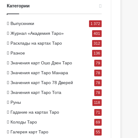
Категории
Выпускники
1 372
Журнал «Академия Таро»
401
Расклады на картах Таро
312
Разное
136
Значения карт Ошо Дзен Таро
79
Значения карт Таро Манара
78
Значения карт Таро 78 Дверей
78
Значения карт Таро Тота
78
Руны
118
Гадание на картах Таро
71
Колоды Таро
69
Галерея карт Таро
55