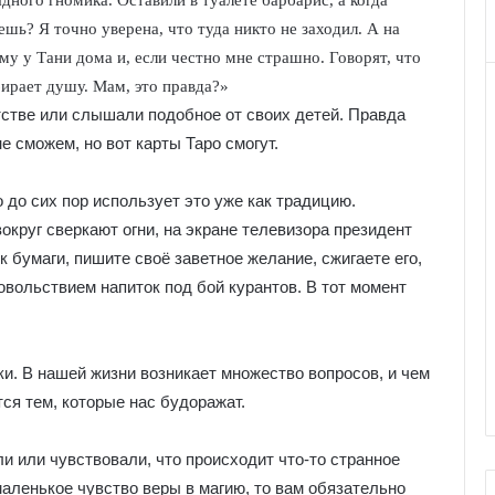
ного гномика. Оставили в туалете барбарис, а когда
шь? Я точно уверена, что туда никто не заходил. А на
у у Тани дома и, если честно мне страшно. Говорят, что
абирает душу. Мам, это правда?»
тстве или слышали подобное от своих детей. Правда
не сможем, но вот карты Таро смогут.
 до сих пор использует это уже как традицию.
округ сверкают огни, на экране телевизора президент
к бумаги, пишите своё заветное желание, сжигаете его,
вольствием напиток под бой курантов. В тот момент
и. В нашей жизни возникает множество вопросов, и чем
ся тем, которые нас будоражат.
ли или чувствовали, что происходит что-то странное
маленькое чувство веры в магию, то вам обязательно