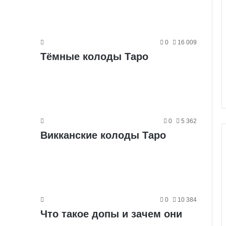
0
16 009
Тёмные колоды Таро
0
5 362
Викканские колоды Таро
Г
а
л
0
10 384
е
Что такое допы и зачем они
р