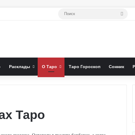
Поис
о
Расклады
О Таро
Таро Гороскоп
Сонник
ах Таро