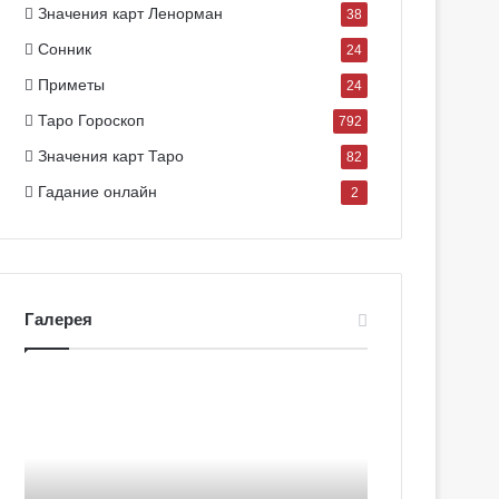
Значения карт Ленорман
38
Сонник
24
Приметы
24
Таро Гороскоп
792
Значения карт Таро
82
Гадание онлайн
2
Галерея
Г
Г
а
а
л
л
е
е
р
р