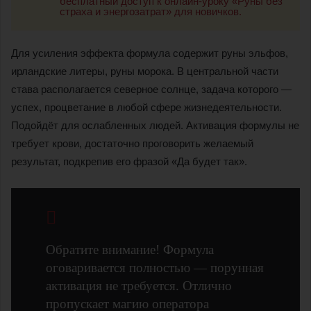
бесплатный доступ к онлайн-уроку «Руны без
страха и энергозатрат» для новичков.
Для усиления эффекта формула содержит руны эльфов,
ирландские литеры, руны морока. В центральной части
става располагается северное солнце, задача которого —
успех, процветание в любой сфере жизнедеятельности.
Подойдёт для ослабленных людей. Активация формулы не
требует крови, достаточно проговорить желаемый
результат, подкрепив его фразой «Да будет так».
Обратите внимание! Формула
оговаривается полностью — порунная
активация не требуется. Отлично
пропускает магию оператора