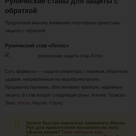
Рунические ставы для защиты с
обраткой
Предлагаем вашему вниманию популярные руноставы
защиты с обраткой.
Рунический став «Лотос»
Суть формулы — защита оператора с мороком, обратным
ударом, направленным на недоброжелателя.
Продиагностирована, обеспечивает крепкую, надёжную
защиту. В став входят следующие руны: Альгиз, Турисаз,
Эваз,
Ингуз
, Наутиз, Соулу.
Хотите быстро научиться применять Магию
Рун для привлечения желаемого во всех
сферах жизни?
Тогда заберите ваш