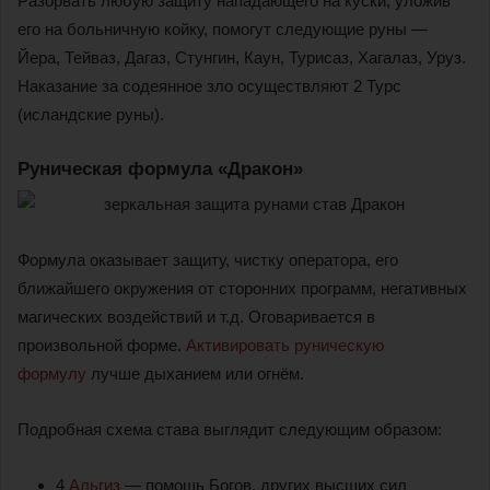
Разорвать любую защиту нападающего на куски, уложив
его на больничную койку, помогут следующие руны —
Йера, Тейваз, Дагаз, Стунгин, Каун, Турисаз, Хагалаз, Уруз.
Наказание за содеянное зло осуществляют 2 Турс
(исландские руны).
Руническая формула «Дракон»
Формула оказывает защиту, чистку оператора, его
ближайшего окружения от сторонних программ, негативных
магических воздействий и т.д. Оговаривается в
произвольной форме.
Активировать руническую
формулу
лучше дыханием или огнём.
Подробная схема става выглядит следующим образом:
4
Альгиз
— помощь Богов, других высших сил