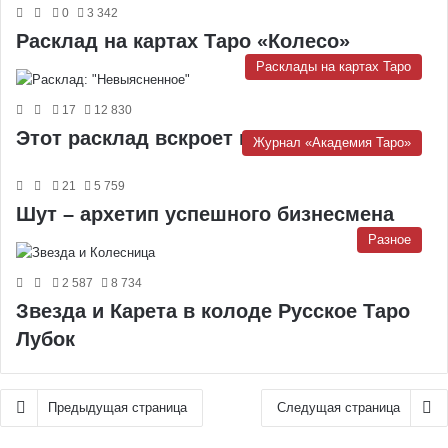
0
3 342
Расклад на картах Таро «Колесо»
Расклады на картах Таро
17
12 830
Этот расклад вскроет всю подноготную
Журнал «Академия Таро»
21
5 759
Шут – архетип успешного бизнесмена
Разное
2 587
8 734
Звезда и Карета в колоде Русское Таро
Лубок
Предыдущая страница
Следущая страница