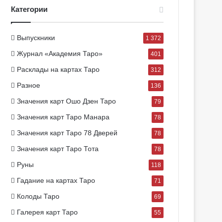
Категории
Выпускники
1 372
Журнал «Академия Таро»
401
Расклады на картах Таро
312
Разное
136
Значения карт Ошо Дзен Таро
79
Значения карт Таро Манара
78
Значения карт Таро 78 Дверей
78
Значения карт Таро Тота
78
Руны
118
Гадание на картах Таро
71
Колоды Таро
69
Галерея карт Таро
55