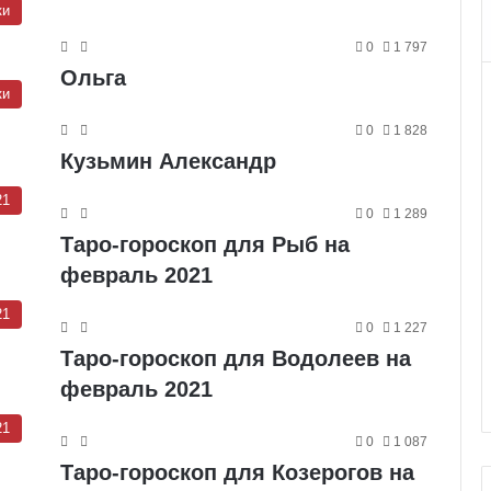
ки
0
1 797
Ольга
ки
0
1 828
Кузьмин Александр
21
0
1 289
Таро-гороскоп для Рыб на
февраль 2021
21
0
1 227
Таро-гороскоп для Водолеев на
февраль 2021
21
0
1 087
Таро-гороскоп для Козерогов на