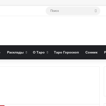
Поис
о
Расклады
О Таро
Таро Гороскоп
Сонник