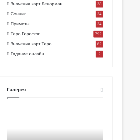
Значения карт Ленорман
38
Сонник
24
Приметы
24
Таро Гороскоп
792
Значения карт Таро
82
Гадание онлайн
2
Галерея
Г
Г
а
а
л
л
е
е
р
р