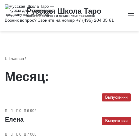
М
Главная
/
Месяц:
Выпускники
0
6 902
Елена
Выпускники
0
7 008