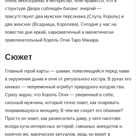
очень многогранны и интересны. Мне нравится, что в
структуре Двора соблюдён баланс энергий —
присутствуют два мужских персонажа (Слуга, Король) и
два женских (Всадница, Королева). Сегодня у нас на
повестке дня яркий, харизматичный и магнетически
привлекательный Король Огня Таро Манара.
Сюжет
Главный герой карты — шаман, появляющийся перед нами
в окружении дыма и огня от ритуального костра. В руках его
кинжал — непременный атрибут природного колдовства.
Сразу видно, что Король Огня — уверенный в себе,
сильный мужчина, который точно знает, как очаровать
понравившуюся женщину. В чём же секрет его обаяния?
Просто он знает, как развеселить даму, у него наготове
всегда куча интересных историй, смешных анекдотов и,
конечно же, магических ритуалов, ведь он верит в