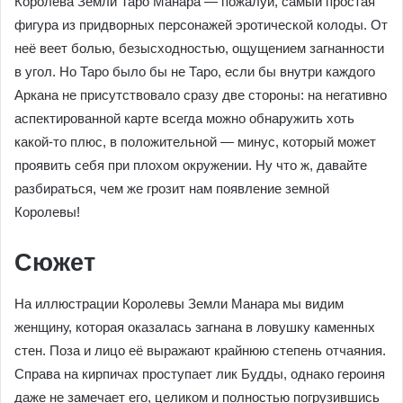
Королева Земли Таро Манара — пожалуй, самый простая
фигура из придворных персонажей эротической колоды. От
неё веет болью, безысходностью, ощущением загнанности
в угол. Но Таро было бы не Таро, если бы внутри каждого
Аркана не присутствовало сразу две стороны: на негативно
аспектированной карте всегда можно обнаружить хоть
какой-то плюс, в положительной — минус, который может
проявить себя при плохом окружении. Ну что ж, давайте
разбираться, чем же грозит нам появление земной
Королевы!
Сюжет
На иллюстрации Королевы Земли Манара мы видим
женщину, которая оказалась загнана в ловушку каменных
стен. Поза и лицо её выражают крайнюю степень отчаяния.
Справа на кирпичах проступает лик Будды, однако героиня
даже не замечает его, целиком и полностью погрузившись