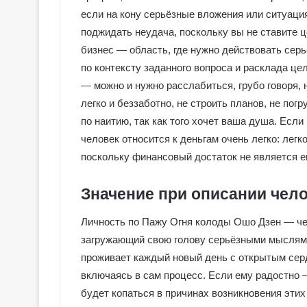
о
если на кону серьёзные вложения или ситуаци
в
поджидать неудача, поскольку вы не ставите 
с
бизнес — область, где нужно действовать серь
к
по контексту заданного вопроса и расклада це
о
е
— можно и нужно расслабиться, грубо говоря, 
Т
легко и беззаботно, не строить планов, не пог
а
по наитию, так как того хочет ваша душа. Если
р
человек относится к деньгам очень легко: легк
о
поскольку финансовый достаток не является е
Значение при описании чел
Личность по Пажу Огня колоды Ошо Дзен — чел
загружающий свою голову серьёзными мыслями,
проживает каждый новый день с открытым серд
включаясь в сам процесс. Если ему радостно —
будет копаться в причинах возникновения этих