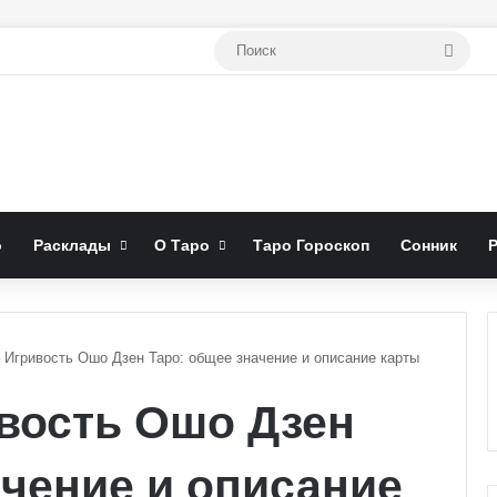
Поис
о
Расклады
О Таро
Таро Гороскоп
Сонник
– Игривость Ошо Дзен Таро: общее значение и описание карты
ивость Ошо Дзен
ачение и описание