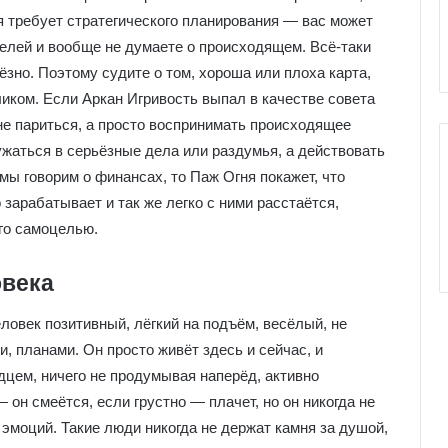
е
я требует стратегического планирования — вас может
к
целей и вообще не думаете о происходящем. Всё-таки
к
ёзно. Поэтому судите о том, хороша или плоха карта,
о
ликом. Если Аркан Игривость выпал в качестве совета
л
и
не париться, а просто воспринимать происходящее
ружаться в серьёзные дела или раздумья, а действовать
 мы говорим о финансах, то Паж Огня покажет, что
о зарабатывает и так же легко с ними расстаётся,
го самоцелью.
овека
овек позитивный, лёгкий на подъём, весёлый, не
 планами. Он просто живёт здесь и сейчас, и
цем, ничего не продумывая наперёд, активно
 он смеётся, если грустно — плачет, но он никогда не
 эмоций. Такие люди никогда не держат камня за душой,