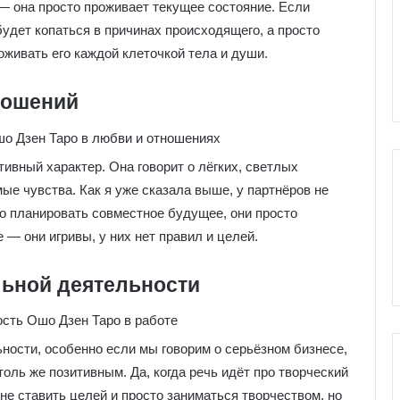
е
 — она просто проживает текущее состояние. Если
я
будет копаться в причинах происходящего, а просто
к
ы Серебряное
Галерея колоды Таро
оживать его каждой клеточкой тела и души.
о
ро
Николетта Чекколи
л
о
ношений
д
ы
Т
тивный характер. Она говорит о лёгких, светлых
а
ые чувства. Как я уже сказала выше, у партнёров не
р
о
но планировать совместное будущее, они просто
Н
 — они игривы, у них нет правил и целей.
и
к
ьной деятельности
о
л
е
т
ности, особенно если мы говорим о серьёзном бизнесе,
т
оль же позитивным. Да, когда речь идёт про творческий
а
не ставить целей и просто заниматься творчеством, но
Ч