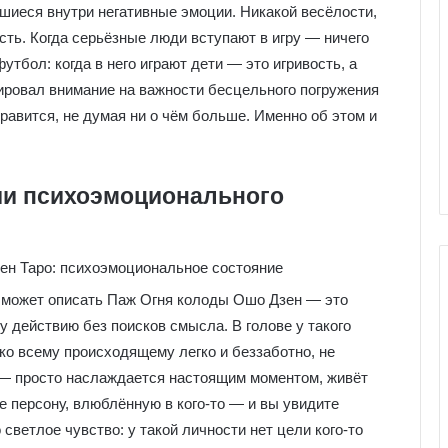
шиеся внутри негативные эмоции. Никакой весёлости,
сть. Когда серьёзные люди вступают в игру — ничего
утбол: когда в него играют дети — это игривость, а
ировал внимание на важности бесцельного погружения
нравится, не думая ни о чём больше. Именно об этом и
ии психоэмоционального
е может описать Паж Огня колоды Ошо Дзен — это
 действию без поисков смысла. В голове у такого
Г
ко всему происходящему легко и беззаботно, не
а
 — просто наслаждается настоящим моментом, живёт
л
те персону, влюблённую в кого-то — и вы увидите
е
р
светлое чувство: у такой личности нет цели кого-то