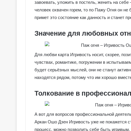
е
завоевать, уложить в постель, женить на себе
я
человек охвачен горем, то по Пажу Огня он не 
к
Галерея колод
примет это состояние как данность и станет пр
о
Колдовское Та
л
о
Значение для любовных от
д
ы
С
Для любви карта Игривость носит, скорее, пози
е
чувствах, романтике, погружении в испытываем
р
е
будет серьёзных мыслей, они не станут актив
б
находятся рядом, потому что им хорошо вместе
р
я
Толкование в профессионал
н
о
е
К
А вот для вопросов профессиональной деятель
о
Аркан Ошо Дзен Игривость уже не покажется ст
л
процесс, можно позволить себе быть игривым, 
д