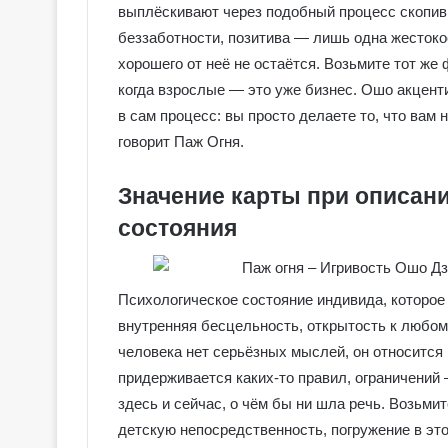
выплёскивают через подобный процесс скопив
беззаботности, позитива — лишь одна жестоко
хорошего от неё не остаётся. Возьмите тот же ф
когда взрослые — это уже бизнес. Ошо акцент
в сам процесс: вы просто делаете то, что вам 
говорит Паж Огня.
Значение карты при описан
состояния
Психологическое состояние индивида, которо
внутренняя бесцельность, открытость к любому
Г
человека нет серьёзных мыслей, он относится 
а
придерживается каких-то правил, ограничений
л
здесь и сейчас, о чём бы ни шла речь. Возьми
е
р
детскую непосредственность, погружение в это 