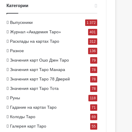
Категории
Выпускники
1 372
Журнал «Академия Таро»
401
Расклады на картах Таро
312
Разное
136
Значения карт Ошо Дзен Таро
79
Значения карт Таро Манара
78
Значения карт Таро 78 Дверей
78
Значения карт Таро Тота
78
Руны
118
Гадание на картах Таро
71
Колоды Таро
69
Галерея карт Таро
55