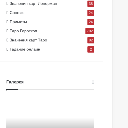
Значения карт Ленорман
38
Сонник
24
Приметы
24
Таро Гороскоп
792
Значения карт Таро
82
Гадание онлайн
2
Галерея
Г
Г
а
а
л
л
е
е
р
р