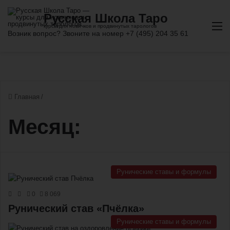
М
Главная
/
Месяц:
Рунические ставы и формулы
0
8 069
Рунический став «Пчёлка»
Рунические ставы и формулы