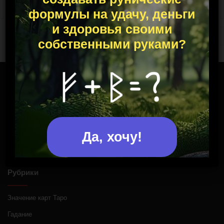
ноябрь
формулы на удачу, деньги
и здоровья своими
Следущая страница
собственными руками?
Copyright © 2025
Полное или частичное копирование материалов допускается при
размещении активной ссылки
Да, хочу!
Рубрики
Значение карт Таро
Гадание