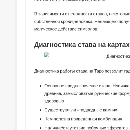
е
я
к
В зависимости от сложности ставов, некоторые
Галерея колод
о
собственной крови(человека, желающего получ
Колдовское Та
л
магическое действие символов.
о
д
Диагностика става на картах
ы
С
е
р
е
Диагностика работы става на Таро позволит г
б
р
Основное предназначение става. Новичка
я
н
древние, замысловатые рунические форм
о
здоровью
е
Существуют ли «подводные камни»
К
о
Чем полезна приведённая комбинация
л
Наличие/отсутствие побочных эффектов
д