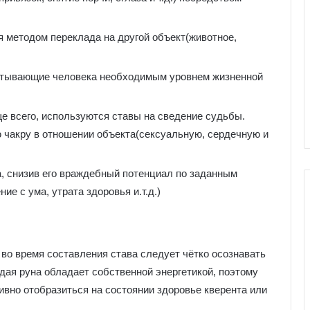
 методом переклада на другой объект(животное,
итывающие человека необходимым уровнем жизненной
е всего, используются ставы на сведение судьбы.
чакру в отношении объекта(сексуальную, сердечную и
, снизив его враждебный потенциал по заданным
е с ума, утрата здоровья и.т.д.)
Г
во время составления става следует чётко осознавать
а
л
ая руна обладает собственной энергетикой, поэтому
е
ивно отобразиться на состоянии здоровье кверента или
р