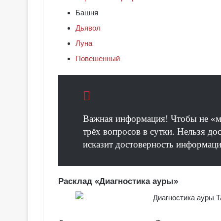
Башня
Дьявол
Луна
Повешенный
Важная информация! Чтобы не «му
трёх вопросов в сутки. Нельзя д
исказит достоверность информац
Расклад «Диагностика ауры»