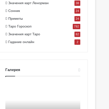
Значения карт Ленорман
38
Сонник
24
Приметы
24
Таро Гороскоп
792
Значения карт Таро
82
Гадание онлайн
2
Галерея
Г
Г
а
а
л
л
е
е
р
р