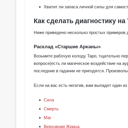
о
Хватит ли запаса личной силы для самос
в
с
Как сделать диагностику на
к
о
Ниже приведено несколько простых примеров д
е
Т
Расклад «Старшие Арканы»
а
р
Возьмите рабочую колоду Таро, тщательно пе
о
вопросе(есть ли магическое воздействие на а
последние в гадании не пригодятся. Произвольн
Если на вас есть негатив, вам выпадет один 
Сила
Смерть
Маг
Верховная Жрица