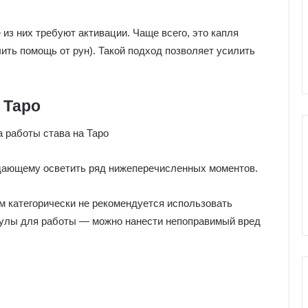
е
я
к
 из них требуют активации. Чаще всего, это капля
ы Серебряное
Галерея колоды Таро
о
ить помощь от рун). Такой подход позволяет усилить
ро
Николетта Чекколи
л
о
д
 Таро
ы
Т
а
р
о
адающему осветить ряд нижеперечисленных моментов.
Н
и
м категорически не рекомендуется использовать
к
о
улы для работы — можно нанести непоправимый вред
л
е
т
т
а
Ч