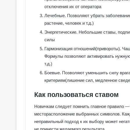
отключения их от оператора
Лечебные. Позволяют убрать заболевания
растение, человек и т.д.)
Энергетические. Небольшие ставы, подп
силы
Гармонизация отношений(привороты). Чащ
Формулы позволяют активировать нужную 
т.д.)
Боевые. Позволяют уменьшить силу врага
критериям(лишение сил, медленное сведени
Как пользоваться ставом
Г
Новичкам следует помнить главное правило — 
а
л
месторасположение выбранных символов. Кажд
е
неправильный подход к их выбору может негат
р
не принести желаемого результата.