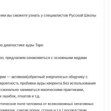
ики вы сможете узнать у специалистов Русской Школы
аро, предлагаем ознакомиться с основными видами
рии — активная(обратный энергопосыл обидчику с
вероятность пробивки ауры кверента без использования
ссионально заниматься магическими практиками,
ошибок, откатов и т.д.
етическое поле человека от всевозможных негативных
ивязок, снятие порчи, сглаза и т.д.) посредством