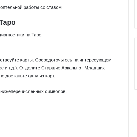
е
тоятельной работы со ставом
к
к
 Таро
о
л
иагностики на Таро.
и
ретасуйте карты. Сосредоточьтесь на интересующем
уре и т.д.). Отделите Старшие Арканы от Младших —
о достаньте одну из карт.
из нижеперечисленных символов.