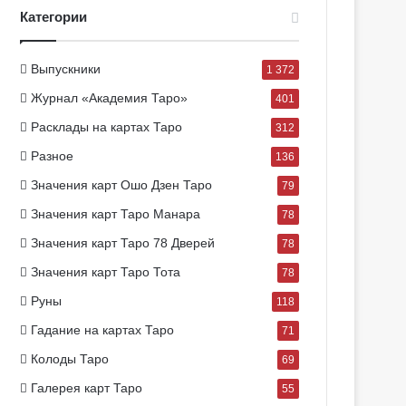
Категории
Выпускники
1 372
Журнал «Академия Таро»
401
Расклады на картах Таро
312
Разное
136
Значения карт Ошо Дзен Таро
79
Значения карт Таро Манара
78
Значения карт Таро 78 Дверей
78
Значения карт Таро Тота
78
Руны
118
Гадание на картах Таро
71
Колоды Таро
69
Галерея карт Таро
55