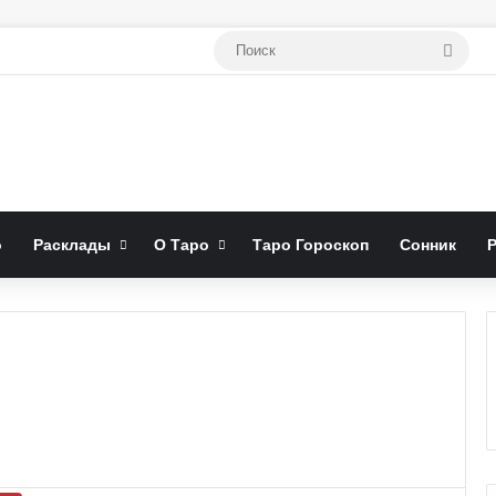
Поис
о
Расклады
О Таро
Таро Гороскоп
Сонник