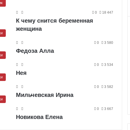
ик
0
18 447
К чему снится беременная
женщина
ки
0
3 580
Федоза Алла
ки
0
3 534
Нея
ки
0
3 582
Мильчевская Ирина
ки
0
3 667
Новикова Елена