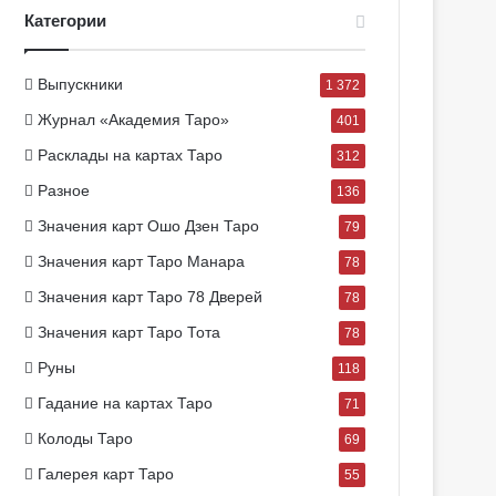
Категории
Выпускники
1 372
Журнал «Академия Таро»
401
Расклады на картах Таро
312
Разное
136
Значения карт Ошо Дзен Таро
79
Значения карт Таро Манара
78
Значения карт Таро 78 Дверей
78
Значения карт Таро Тота
78
Руны
118
Гадание на картах Таро
71
Колоды Таро
69
Галерея карт Таро
55