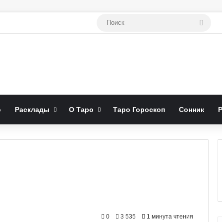
Поис
о
Расклады
О Таро
Таро Гороскоп
Сонник
0
3 535
1 минута чтения