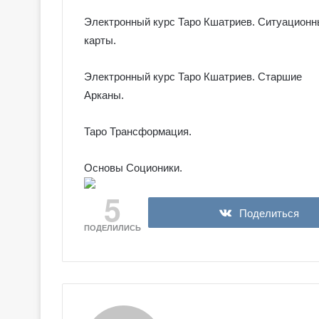
Электронный курс Таро Кшатриев. Ситуацион
карты.
Электронный курс Таро Кшатриев. Старшие
Арканы.
Таро Трансформация.
Основы Соционики.
5
Поделиться
ПОДЕЛИЛИСЬ
Г
а
л
е
р