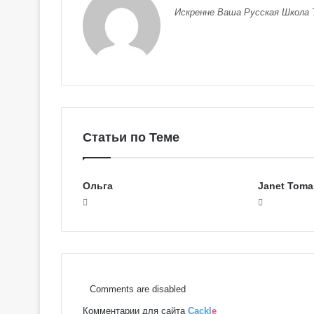
е
Искренне Ваша Русская Школа 
я
к
Галерея колод
о
Колдовское Та
л
о
д
ы
С
е
Статьи по Теме
р
е
б
Ольга
Janet Toma
р
я
н
о
е
К
о
Comments are disabled
л
д
Комментарии для сайта
Cackl
e