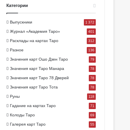
Категории
Выпускники
1 372
Журнал «Академия Таро»
401
Расклады на картах Таро
312
Разное
136
Значения карт Ошо Дзен Таро
79
Значения карт Таро Манара
78
Значения карт Таро 78 Дверей
78
Значения карт Таро Тота
78
Руны
118
Гадание на картах Таро
71
Колоды Таро
69
Галерея карт Таро
55