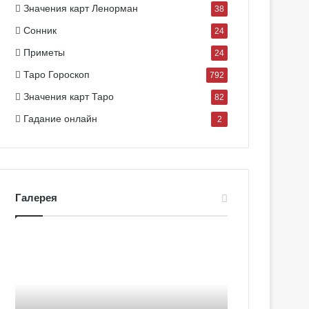
Значения карт Ленорман
38
Сонник
24
Приметы
24
Таро Гороскоп
792
Значения карт Таро
82
Гадание онлайн
2
Галерея
Г
Г
а
а
л
л
е
е
р
р