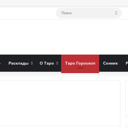
Поис
о
Расклады
О Таро
Таро Гороскоп
Сонник