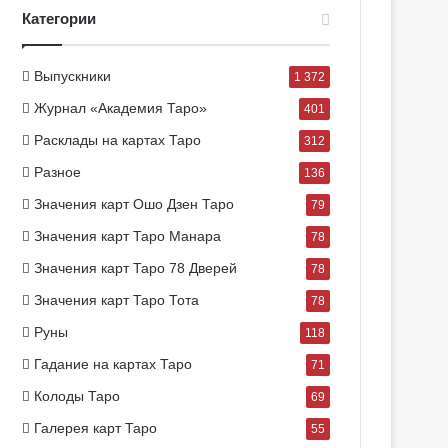
Категории
Выпускники
1 372
Журнал «Академия Таро»
401
Расклады на картах Таро
312
Разное
136
Значения карт Ошо Дзен Таро
79
Значения карт Таро Манара
78
Значения карт Таро 78 Дверей
78
Значения карт Таро Тота
78
Руны
118
Гадание на картах Таро
71
Колоды Таро
69
Галерея карт Таро
55