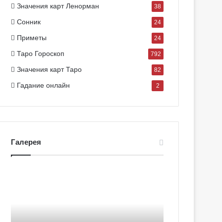
Значения карт Ленорман
38
Сонник
24
Приметы
24
Таро Гороскоп
792
Значения карт Таро
82
Гадание онлайн
2
Галерея
Г
Г
а
а
л
л
е
е
р
р