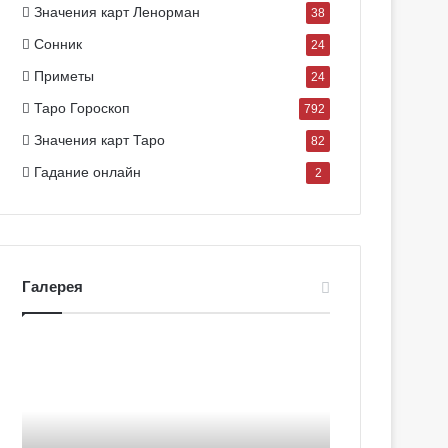
Значения карт Ленорман
38
Сонник
24
Приметы
24
Таро Гороскоп
792
Значения карт Таро
82
Гадание онлайн
2
Галерея
Г
Г
а
а
л
л
е
е
р
р