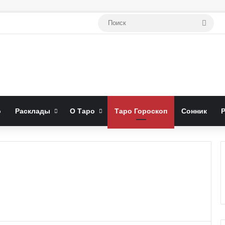
Поис
о
Расклады
О Таро
Таро Гороскоп
Сонник