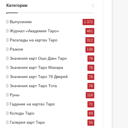
Категории
Выпускники
1 372
Журнал «Академия Таро»
401
Расклады на картах Таро
312
Разное
136
Значения карт Ошо Дзен Таро
79
Значения карт Таро Манара
78
Значения карт Таро 78 Дверей
78
Значения карт Таро Тота
78
Руны
118
Гадание на картах Таро
71
Колоды Таро
69
Галерея карт Таро
55