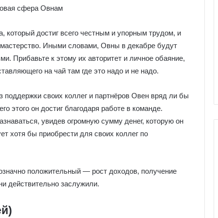
, который достиг всего честным и упорным трудом, и
 мастерство. Иными словами, Овны в декабре будут
и. Прибавьте к этому их авторитет и личное обаяние,
тавляющего на чай там где это надо и не надо.
ез поддержки своих коллег и партнёров Овен вряд ли бы
о этого он достиг благодаря работе в команде.
азнаваться, увидев огромную сумму денег, которую он
ет хотя бы приобрести для своих коллег по
Г
означно положительный ― рост доходов, получение
а
они действительно заслужили.
л
е
й)
р