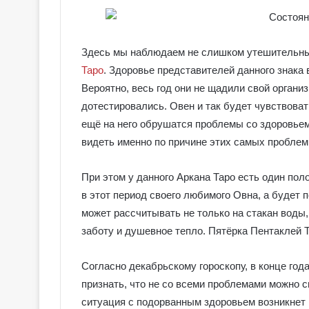
е
я
к
Галерея колод
о
Здесь мы наблюдаем не слишком утешительный
Колдовское Та
л
Таро
. Здоровье представителей данного знака 
о
Вероятно, весь год они не щадили свой организ
д
ы
дотестировались. Овен и так будет чувствоват
С
ещё на него обрушатся проблемы со здоровьем.
е
видеть именно по причине этих самых проблем
р
е
б
При этом у данного Аркана Таро есть один пол
р
в этот период своего любимого Овна, а будет 
я
может рассчитывать не только на стакан воды,
н
заботу и душевное тепло. Пятёрка Пентаклей Т
о
е
К
Согласно декабрьскому гороскопу, в конце год
о
признать, что не со всеми проблемами можно 
л
ситуация с подорванным здоровьем возникнет в
д