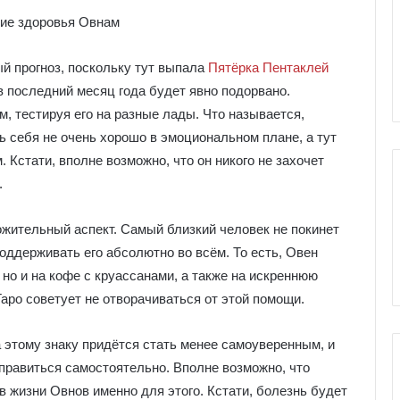
е
я
к
ы Серебряное
Галерея колоды Таро
о
 прогноз, поскольку тут выпала
Пятёрка Пентаклей
ро
Николетта Чекколи
л
в последний месяц года будет явно подорвано.
о
м, тестируя его на разные лады. Что называется,
д
ы
ь себя не очень хорошо в эмоциональном плане, а тут
Т
 Кстати, вполне возможно, что он никого не захочет
а
.
р
о
Н
ожительный аспект. Самый близкий человек не покинет
и
поддерживать его абсолютно во всём. То есть, Овен
к
 но и на кофе с круассанами, а также на искреннюю
о
аро советует не отворачиваться от этой помощи.
л
е
т
а этому знаку придётся стать менее самоуверенным, и
т
справиться самостоятельно. Вполне возможно, что
а
 жизни Овнов именно для этого. Кстати, болезнь будет
Ч