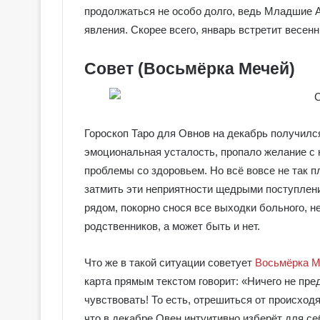
продолжаться не особо долго, ведь Младшие 
о
в
явления. Скорее всего, январь встретит весе
с
к
Совет (Восьмёрка Мечей)
о
е
Т
а
р
Гороскоп Таро для Овнов на декабрь получилс
о
эмоциональная усталость, пропало желание с 
проблемы со здоровьем. Но всё вовсе не так 
затмить эти неприятности щедрыми поступлени
рядом, покорно снося все выходки больного, не
родственников, а может быть и нет.
Что же в такой ситуации советует
Восьмёрка М
карта прямым текстом говорит: «Ничего не пред
чувствовать! То есть, отрешиться от происход
что в декабре Овен интуитивно изберёт для се