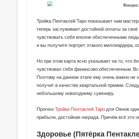
Тройка Пентаклей Таро показывает нам мастера
теперь заслуживает достойной оплаты за своё
чувствовать себя вполне обеспеченными людьм
и вы получите портрет этакого миллиардера, ос
Но при этом карта ясно указывает на то, что б
чувствовал себя финансово обеспеченным. Всег
Поэтому на данном этапе ему очень важно не з
получит в качестве квартальной премии. Следу
небольшому новогоднему сувениру.
Г
Прогноз
Тройки Пентаклей Таро
для Овнов одн
а
прибыли, достойная награда. Причём всё это 
л
е
Здоровье (Пятёрка Пентакле
р