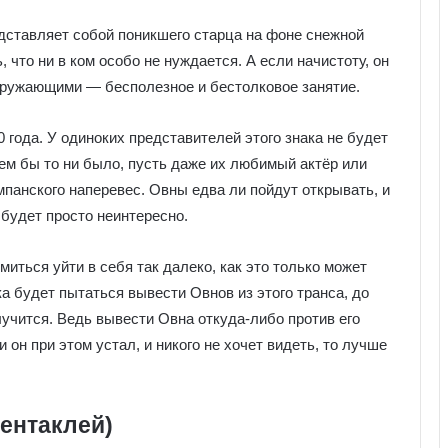
дставляет собой поникшего старца на фоне снежной
 что ни в ком особо не нуждается. А если начистоту, он
окружающими ― бесполезное и бестолковое занятие.
 года. У одиноких представителей этого знака не будет
ем бы то ни было, пусть даже их любимый актёр или
мпанского наперевес. Овны едва ли пойдут открывать, и
 будет просто неинтересно.
емиться уйти в себя так далеко, как это только может
а будет пытаться вывести Овнов из этого транса, до
учится. Ведь вывести Овна откуда-либо против его
 он при этом устал, и никого не хочет видеть, то лучше
ентаклей)