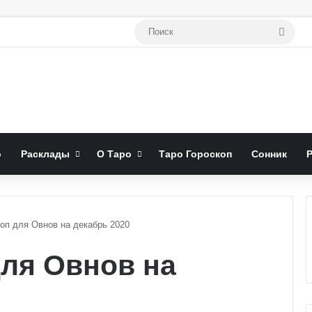
Поис
о
Расклады
О Таро
Таро Гороскоп
Сонник
коп для Овнов на декабрь 2020
для Овнов на