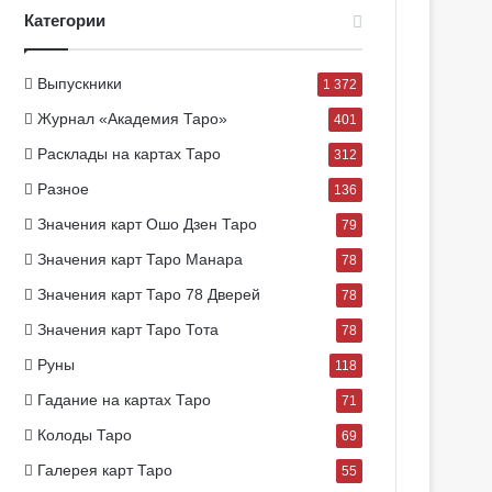
Категории
Выпускники
1 372
Журнал «Академия Таро»
401
Расклады на картах Таро
312
Разное
136
Значения карт Ошо Дзен Таро
79
Значения карт Таро Манара
78
Значения карт Таро 78 Дверей
78
Значения карт Таро Тота
78
Руны
118
Гадание на картах Таро
71
Колоды Таро
69
Галерея карт Таро
55