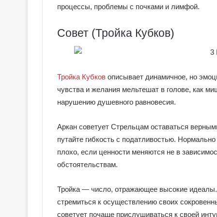
процессы, проблемы с почками и лимфой.
о
в
с
Совет (Тройка Кубков)
к
о
е
Т
Тройка Кубков
описывает динамичное, но эмоци
а
р
чувства и желания мельтешат в голове, как ми
о
нарушению душевного равновесия.
Аркан советует Стрельцам оставаться верными
путайте гибкость с податливостью. Нормально
плохо, если ценности меняются не в зависимос
обстоятельствам.
Тройка — число, отражающее высокие идеалы. 
стремиться к осуществлению своих сокровенны
советует почаще прислушиваться к своей инту