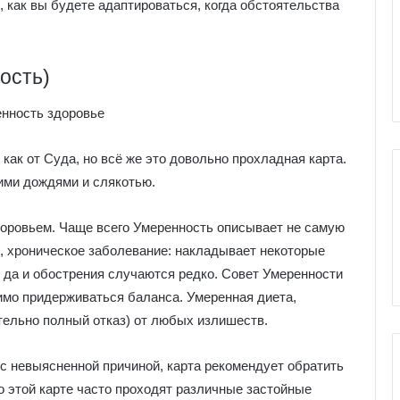
е
, как вы будете адаптироваться, когда обстоятельства
я
к
ы Серебряное
Галерея колоды Таро
о
ро
Николетта Чекколи
ость)
л
о
д
ы
Т
как от Суда, но всё же это довольно прохладная карта.
а
ними дождями и слякотью.
р
о
доровьем. Чаще всего Умеренность описывает не самую
Н
и
, хроническое заболевание: накладывает некоторые
к
, да и обострения случаются редко. Совет Умеренности
о
имо придерживаться баланса. Умеренная диета,
л
тельно полный отказ) от любых излишеств.
е
т
т
с невыясненной причиной, карта рекомендует обратить
а
о этой карте часто проходят различные застойные
Ч