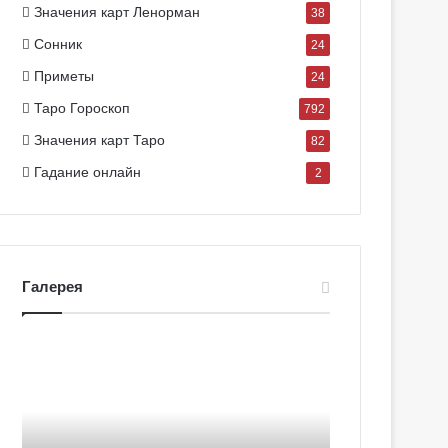
Значения карт Ленорман
38
Сонник
24
Приметы
24
Таро Гороскоп
792
Значения карт Таро
82
Гадание онлайн
2
Галерея
Г
Г
а
а
л
л
е
е
р
р