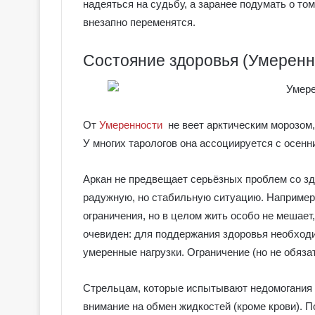
е
надеяться на судьбу, а заранее подумать о том
я
внезапно переменятся.
к
Галерея колод
о
Колдовское Та
Состояние здоровья (Умеренн
л
о
д
ы
С
От
Умеренности
не веет арктическим морозом, 
е
У многих тарологов она ассоциируется с осен
р
е
Аркан не предвещает серьёзных проблем со з
б
р
радужную, но стабильную ситуацию. Например
я
ограничения, но в целом жить особо не мешает
н
очевиден: для поддержания здоровья необход
о
умеренные нагрузки. Ограничение (но не обяза
е
К
о
Стрельцам, которые испытывают недомогания 
л
внимание на обмен жидкостей (кроме крови). П
д