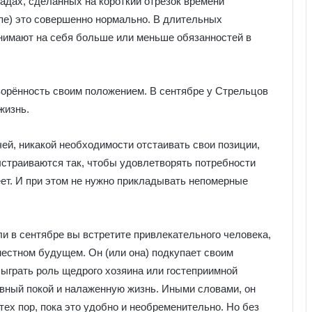
адах, сделанных на короткий отрезок времени
опе) это совершенно нормально. В длительных
нимают на себя больше или меньше обязанностей в
орённость своим положением. В сентябре у Стрельцов
жизнь.
чей, никакой необходимости отстаивать свои позиции,
ыстраиваются так, чтобы удовлетворять потребности
еет. И при этом не нужно прикладывать непомерные
и в сентябре вы встретите привлекательного человека,
местном будущем. Он (или она) подкупает своим
ыграть роль щедрого хозяина или гостеприимной
евный покой и налаженную жизнь. Иными словами, он
тех пор, пока это удобно и необременительно. Но без