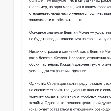
больше, чем получает. Но в ситуативных раскл
(например, на один месяц, как в нашем гороск
отношениях люди часто меняются ролями, при
зависимости от обстоятельств.
Основное значение Девятки Монет — удовлетв
не будет поводов жаловаться на свою личную 
Никаких страхов и сомнений, как в Девятке Ме
как в Девятке Жезлов. Напротив, отношения в
обоих партнёров. Каждый доволен тем, что им
усилия для сохранения гармонии.
Одиноких Стрельцов карта предупреждает: есл
не спешите строить грандиозных планов о сов
умением создать приятную атмосферу, может с
хозяйки. Однако этот человек ценит свой душ
(она) будет оставаться в отношениях ровно до 