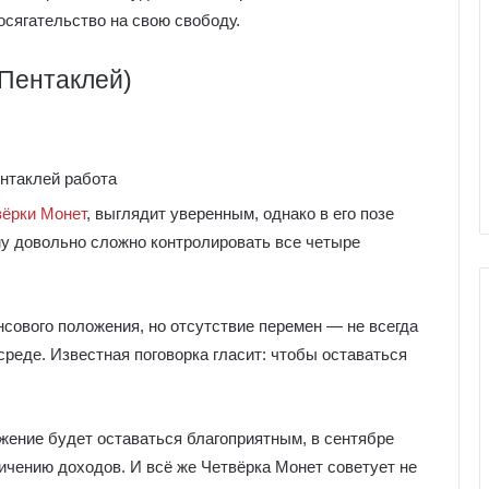
осягательство на свою свободу.
Пентаклей)
вёрки Монет
, выглядит уверенным, однако в его позе
му довольно сложно контролировать все четыре
ового положения, но отсутствие перемен — не всегда
среде. Известная поговорка гласит: чтобы оставаться
Г
а
л
ние будет оставаться благоприятным, в сентябре
е
ичению доходов. И всё же Четвёрка Монет советует не
р