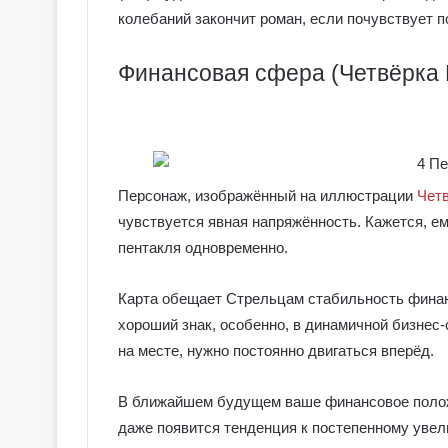
колебаний закончит роман, если почувствует п
Финансовая сфера (Четвёрка 
Персонаж, изображённый на иллюстрации
Чет
чувствуется явная напряжённость. Кажется, е
пентакля одновременно.
Карта обещает Стрельцам стабильность финанс
хороший знак, особенно, в динамичной бизнес-
Г
на месте, нужно постоянно двигаться вперёд.
а
л
В ближайшем будущем ваше финансовое положе
е
даже появится тенденция к постепенному увел
р