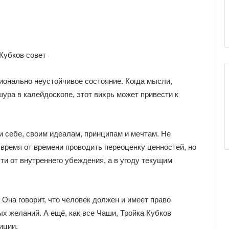
е
к
к
о
л
и
онально неустойчивое состояние. Когда мысли,
шура в калейдоскопе, этот вихрь может привести к
 себе, своим идеалам, принципам и мечтам. Не
 время от времени проводить переоценку ценностей, но
ти от внутреннего убеждения, а в угоду текущим
Она говорит, что человек должен и имеет право
х желаний. А ещё, как все Чаши, Тройка Кубков
иции.