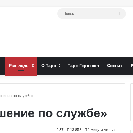
Поис
о
Расклады
О Таро
Таро Гороскоп
Сонник
шение по службе»
шение по службе»
37
13 852
1 минута чтения