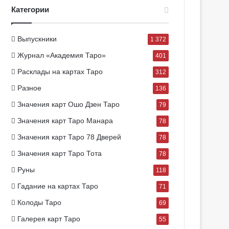
Категории
Выпускники
1 372
Журнал «Академия Таро»
401
Расклады на картах Таро
312
Разное
136
Значения карт Ошо Дзен Таро
79
Значения карт Таро Манара
78
Значения карт Таро 78 Дверей
78
Значения карт Таро Тота
78
Руны
118
Гадание на картах Таро
71
Колоды Таро
69
Галерея карт Таро
55