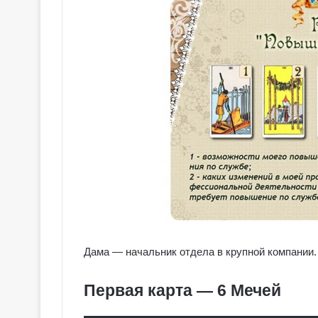
о
в
с
к
о
е
Т
а
р
о
Дама — начальник отдела в крупной компании.
Первая карта — 6 Мечей