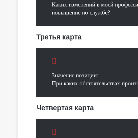
Каких изменений в моей професси
повышение по службе?
Третья карта
Значение позиции:
При каких обстоятельствах произ
Четвертая карта
Г
а
л
е
р