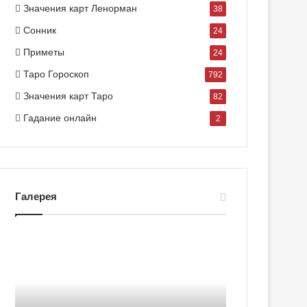
Значения карт Ленорман
38
Сонник
24
Приметы
24
Таро Гороскоп
792
Значения карт Таро
82
Гадание онлайн
2
Галерея
Г
Г
а
а
л
л
е
е
р
р