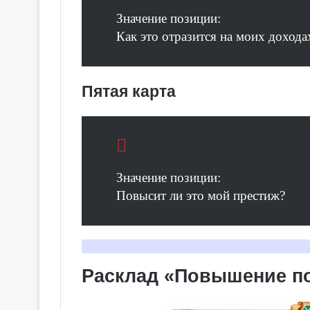
е
я
Значение позиции:
к
Как это отразится на моих дохода
Галерея колод
о
Колдовское Та
л
о
Пятая карта
д
ы
С
е
р
е
Значение позиции:
б
р
Повысит ли это мой престиж?
я
н
о
е
К
Расклад «Повышение по
о
л
д