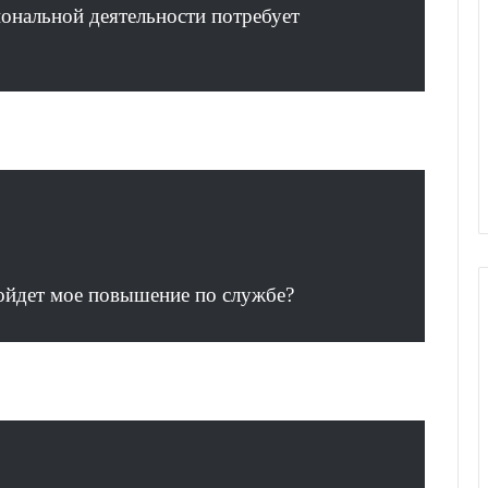
ональной деятельности потребует
ойдет мое повышение по службе?
Г
а
л
е
р