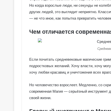
Но когда взрослые люди, ни секунды не колеб
других людей, это выглядит неприятно. Класс
— не что иное, как попытка превратить человек
Чем отличается современна
Средневе
Если почитать средневековые магические грим
подростковых желаний. Хочу власти, хочу могу
хочу любви красавиц и уничтожения всех враг
Но человечество взрослеет. Медленно, со скри
Г
а
современная Магия — серьёзный инструмент д
л
своей жизни.
е
р