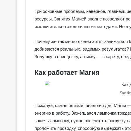
о
в
Три основные проблемы, наверное, главнейшие
с
ресурсы. Занятия Магией вполне позволяют р
к
исключительно экологичными методами. Не в ущ
о
е
Почему же так много людей хотят заниматься 
Т
а
добиваются реальных, видимых результатов? 
р
Золушку в принцессу, а тыкву — в карету, пре
о
Как работает Магия
Как д
Пожалуй, самая близкая аналогия для Магии — 
энергию в работу. Зажёгшаяся лампочка тожде
зажечь лампочку, нужно рассчитать нагрузку на
проложить проводку, способную выдержать это