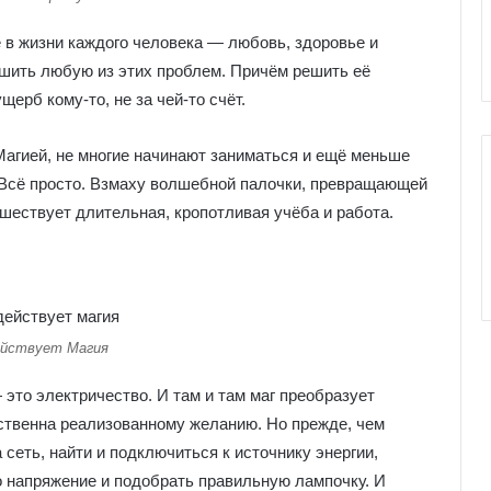
е
я
к
 в жизни каждого человека — любовь, здоровье и
к
ешить любую из этих проблем. Причём решить её
о
ерб кому-то, не за чей-то счёт.
л
и
Магией, не многие начинают заниматься и ещё меньше
Всё просто. Взмаху волшебной палочки, превращающей
дшествует длительная, кропотливая учёба и работа.
ействует Магия
это электричество. И там и там маг преобразует
ственна реализованному желанию. Но прежде, чем
 сеть, найти и подключиться к источнику энергии,
 напряжение и подобрать правильную лампочку. И