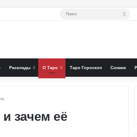
Поис
о
Расклады
О Таро
Таро Гороскоп
Сонник
ать
 и зачем её