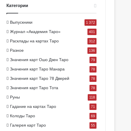
Категории
Выпускники
1 372
Журнал «Академия Таро»
401
Расклады на картах Таро
312
Разное
136
Значения карт Ошо Дзен Таро
79
Значения карт Таро Манара
78
Значения карт Таро 78 Дверей
78
Значения карт Таро Тота
78
Руны
118
Гадание на картах Таро
71
Колоды Таро
69
Галерея карт Таро
55