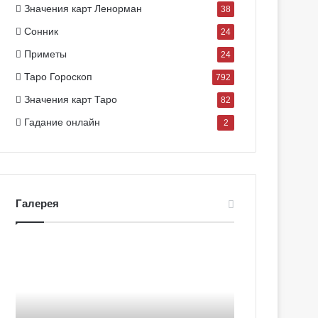
Значения карт Ленорман
38
Сонник
24
Приметы
24
Таро Гороскоп
792
Значения карт Таро
82
Гадание онлайн
2
Галерея
Г
а
л
л
е
р