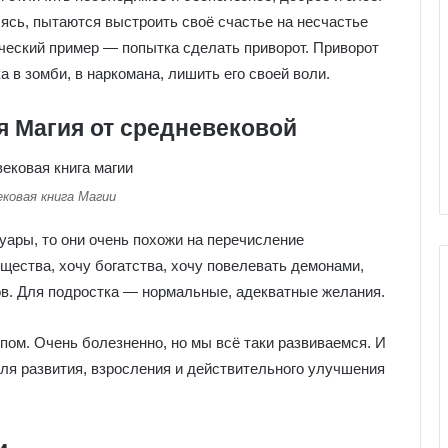
лясь, пытаются выстроить своё счастье на несчастье
ический пример — попытка сделать приворот. Приворот
а в зомби, в наркомана, лишить его своей воли.
я Магия от средневековой
ковая книга Магии
уары, то они очень похожи на перечисление
щества, хочу богатства, хочу повелевать демонами,
ов. Для подростка — нормальные, адекватные желания.
пом. Очень болезненно, но мы всё таки развиваемся. И
Г
Г
а
а
ля развития, взросления и действительного улучшения
л
е
е
р
р