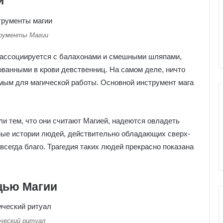
и
е
е
я
я
к
к
Серебряное
Галерея колоды Таро
о
о
рументы Магии
Николетта Чекколи
л
о
о
я ассоциируется с балахонами и смешными шляпами,
д
анными в крови девственниц. На самом деле, ничто
ы
мым для магической работы. Основной инструмент мага
Т
а
а
р
р
о
о
и тем, что они считают Магией, надеются овладеть
Н
ные истории людей, действительно обладающих сверх-
и
 всегда благо. Трагедия таких людей прекрасно показана
к
о
о
х
л
н
е
о
щью Магии
т
в
т
е
а
н
Ч
и
ческий ритуал