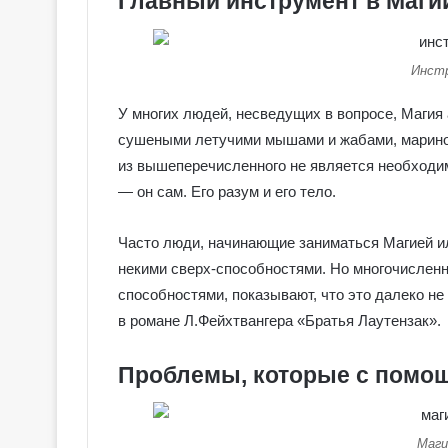
Главный инструмент в Маги
е
я
к
Галерея колоды 
о
Инст
Колдовское Таро
л
о
У многих людей, несведущих в вопросе, Маги
д
сушеными летучими мышами и жабами, маринов
ы
из вышеперечисленного не является необходи
С
— он сам. Его разум и его тело.
е
р
е
Часто люди, начинающие заниматься Магией ил
б
некими сверх-способностями. Но многочислен
р
способностями, показывают, что это далеко не
я
н
в романе Л.Фейхтвангера «Братья Лаутензак».
о
е
Проблемы, которые с помо
К
о
л
д
Маги