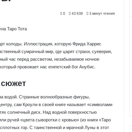
0
43 638
3 минут чтения
арт колоды. Иллюстрация, которую Фрида Харрис
нственный сумрачный мир, где царят страхи, суеверия,
ный час перед рассветом, незабываемое ночное
который провожает нас египетский бог Анубис.
 сюжет
на водой. Странные волнообразные фигуры,
нтру, сам Кроули в своей книге называет «символами
тях солнечный диск. Над водной поверхностью
ли ручей «цвета сыворотки с кровью» (из книги «Таро
сплотных гор. С таинственной и мрачной Луны в этот