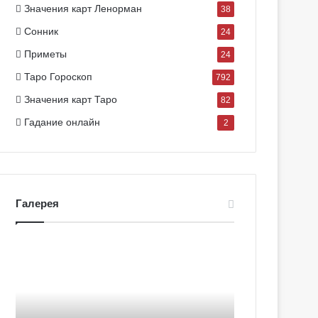
Значения карт Ленорман
38
Сонник
24
Приметы
24
Таро Гороскоп
792
Значения карт Таро
82
Гадание онлайн
2
Галерея
Г
Г
а
а
л
л
е
е
р
р