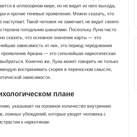
е
ется в иллюзорном мире, но не видит из него выхода,
к
дки и прочие теневые проявления. Можно сказать, что
к
е наступает. Такой человек не замечает, не видит своего
о
астерзана голодными шакалами. Поскольку Луна часто
л
и
о сказать, что основное значение карты — это
ьнейшая зависимость от них, это период чередования
же проявление Аркана — это сильнейшая наркотическая
 выбраться. Конечно же, Луна может говорить не только
комендую воспринимать скорее в переносном смысле,
котической зависимости.
сихологическом плане
ению, указывает на огромное количество внутренних
ов, ложных убеждений, которые уводят человека с
истрастии к наркотикам.