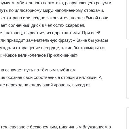
е
зумием губительного наркотика, разрушающего разум и
я
путь по иллюзорному миру, наполненному страхами,
к
ы Серебряное
Галерея колоды Таро
 этот рано или поздно закончится, после тёмной ночи
о
ро
Николетта Чекколи
л
вает солнечный диск в челюстях скарабея,
о
т, наконец, вырваться из царства тьмы. При всей
д
оули приводит замечательную фразу:
«Какие бы ужасы
ы
буждали отвращение в сердце, какие бы кошмары ни
Т
а
н: «Какое великолепное Приключение!»
р
о
на означает путь по тёмным глубинам
Н
ишь осознав свои собственные страхи и иллюзии. А
и
же переход на следующий уровень, выход из
к
о
л
е
т
т
а
жется, связано с бесконечным, цикличным блужданием в
Ч