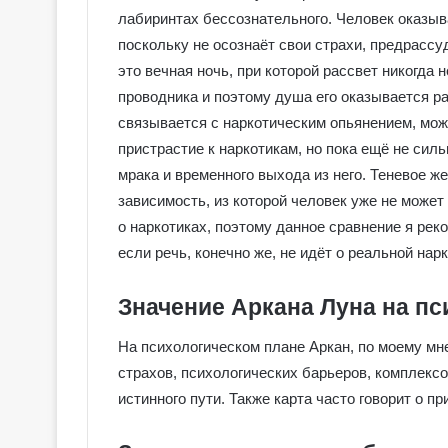
о
лабиринтах бессознательного. Человек оказыва
в
поскольку не осознаёт свои страхи, предрассу
с
это вечная ночь, при которой рассвет никогда н
к
проводника и поэтому душа его оказывается р
о
е
связывается с наркотическим опьянением, можн
Т
пристрастие к наркотикам, но пока ещё не сил
а
мрака и временного выхода из него. Теневое 
р
зависимость, из которой человек уже не может
о
о наркотиках, поэтому данное сравнение я ре
если речь, конечно же, не идёт о реальной нар
Значение Аркана Луна на п
На психологическом плане Аркан, по моему мн
страхов, психологических барьеров, комплекс
истинного пути. Также карта часто говорит о пр