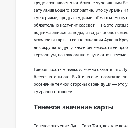
е
труде сравнивает этот Аркан с чудовищным бе
я
затуманивающего восприятие. Это сумрачный 
к
Галерея колод
суевериями, предрассудками, обманом. Но путь
о
Колдовское Та
л
обязательно наступит рассвет — на это указы
о
поднимающийся из воды, и тогда человек сможе
д
мрачности карты в конце описания Аркана Кр
ы
ни сокрушали душу, какие бы мерзости ни про
С
е
терзали ум, на каждом шаге пути ответ неизме
р
е
Говоря простым языком, можно сказать, что Лу
б
бессознательного. Выйти на свет возможно, л
р
осознание тёмной стороны своей души — это у
я
н
сумрачного тоннеля.
о
е
Теневое значение карты
К
о
л
Теневое значение Луны Таро Тота, как мне ка
д