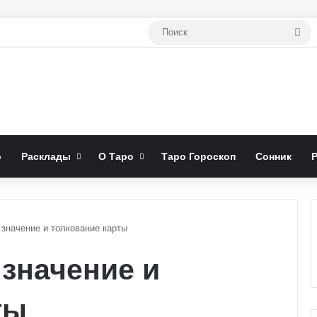
По
о
Расклады
О Таро
Таро Гороскоп
Сонник
 значение и толкование карты
 значение и
ты