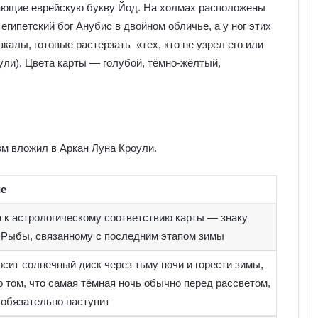
нающие еврейскую букву Йод. На холмах расположены
египетский бог Анубис в двойном обличье, а у ног этих
калы, готовые растерзать «тех, кто не узрел его или
оули). Цвета карты — голубой, тёмно-жёлтый,
зм вложил в Аркан Луна Кроули.
ие
 к астрологическому соответствию карты — знаку
 Рыбы, связанному с последним этапом зимы
сит солнечный диск через тьму ночи и горести зимы,
о том, что самая тёмная ночь обычно перед рассветом,
 обязательно наступит