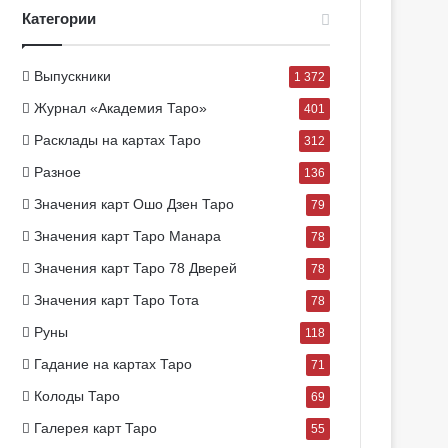
Категории
Выпускники
1 372
Журнал «Академия Таро»
401
Расклады на картах Таро
312
Разное
136
Значения карт Ошо Дзен Таро
79
Значения карт Таро Манара
78
Значения карт Таро 78 Дверей
78
Значения карт Таро Тота
78
Руны
118
Гадание на картах Таро
71
Колоды Таро
69
Галерея карт Таро
55