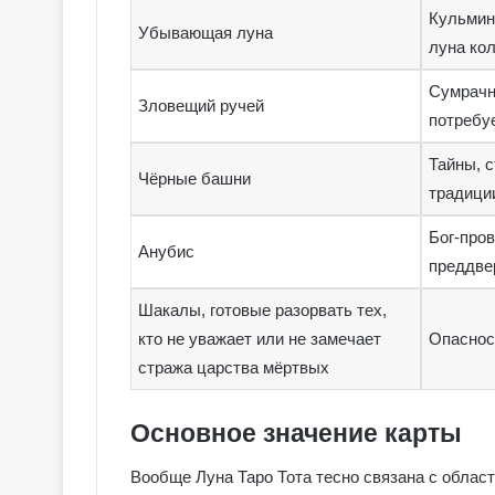
Кульмин
Убывающая луна
луна ко
Сумрачн
Зловещий ручей
потребу
Тайны, с
Чёрные башни
традици
Бог-пров
Анубис
преддве
Шакалы, готовые разорвать тех,
кто не уважает или не замечает
Опасност
стража царства мёртвых
Г
а
Основное значение карты
л
е
р
Вообще Луна Таро Тота тесно связана с облас