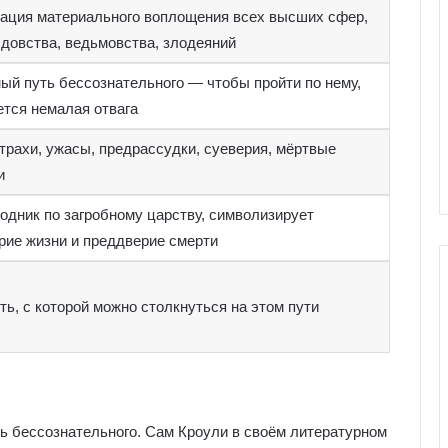
ация материального воплощения всех высших сфер,
лдовства, ведьмовства, злодеяний
ый путь бессознательного — чтобы пройти по нему,
ется немалая отвага
трахи, ужасы, предрассудки, суеверия, мёртвые
и
одник по загробному царству, символизирует
рие жизни и преддверие смерти
ь, с которой можно столкнуться на этом пути
Г
а
л
е
р
ть бессознательного. Сам Кроули в своём литературном