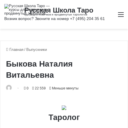
М
Главная
/
Выпускники
Быкова Наталия
Витальевна
0
22 559
Меньше минуты
Таролог