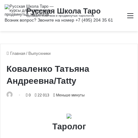
М
Главная
/
Выпускники
Коваленко Татьяна
Андреевна/Tatty
0
22 013
Меньше минуты
Таролог