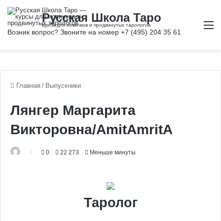
М
Главная
/
Выпускники
Лянгер Маргарита
Викторовна/AmitAmritA
0
22 273
Меньше минуты
Таролог