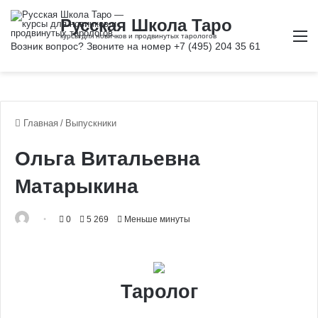
М
Главная
/
Выпускники
Ольга Витальевна
Матарыкина
0
5 269
Меньше минуты
Таролог