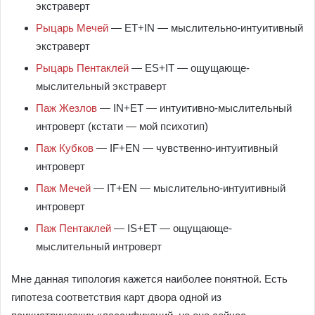
экстраверт
Рыцарь Мечей
— ET+IN — мыслительно-интуитивный
экстраверт
Рыцарь Пентаклей
— ES+IT — ощущающе-
мыслительный экстраверт
Паж Жезлов
— IN+ET — интуитивно-мыслительный
интроверт (кстати — мой психотип)
Паж Кубков
— IF+EN — чувственно-интуитивный
интроверт
Паж Мечей
— IT+EN — мыслительно-интуитивный
интроверт
Паж Пентаклей
— IS+ET — ощущающе-
мыслительный интроверт
Мне данная типология кажется наиболее понятной. Есть
гипотеза соответствия карт двора одной из