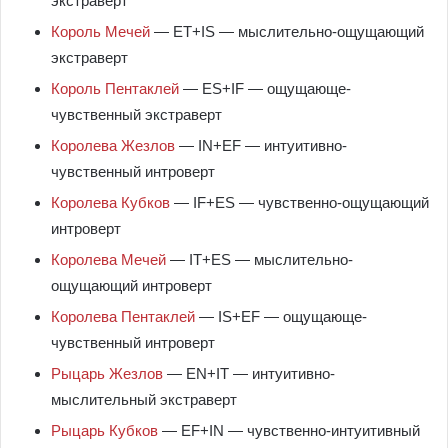
экстраверт
Король Мечей
— ET+IS — мыслительно-ощущающий
экстраверт
Король Пентаклей
— ES+IF — ощущающе-
чувственный экстраверт
Королева Жезлов
— IN+EF — интуитивно-
чувственный интроверт
Королева Кубков
— IF+ES — чувственно-ощущающий
интроверт
Королева Мечей
— IT+ES — мыслительно-
ощущающий интроверт
Королева Пентаклей
— IS+EF — ощущающе-
чувственный интроверт
Рыцарь Жезлов
— EN+IT — интуитивно-
мыслительный экстраверт
Рыцарь Кубков
— EF+IN — чувственно-интуитивный