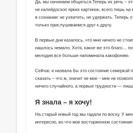
Да, мы начинаем общаться.Теперь их речь – эт
не калейдоскоп ярких картинок, всего лишь на
в сознании: не ухватить, не удержать. Теперь 
только прислушиваемся друг к другу.
В первые дни казалось, что мне ничего не стои
нашлось немало. Хотя, какое же это благо… п
мелодия все больше напоминала какофонию.
Сейчас я назвала бы это состояние семеркой пе
сказать – что ж, значит не мое – мне не позвол
ничего случайного, а первые трудности — лишь
Я знала – я хочу!
Г
а
На старый новый год мы гадали по воску. У ме
л
е
интересно, во что мое восторженное состояние
р