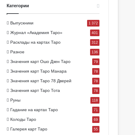
Категории
Выпускники
1 372
Журнал «Академия Таро»
401
Расклады на картах Таро
312
Разное
136
Значения карт Ошо Дзен Таро
79
Значения карт Таро Манара
78
Значения карт Таро 78 Дверей
78
Значения карт Таро Тота
78
Руны
118
Гадание на картах Таро
71
Колоды Таро
69
Галерея карт Таро
55