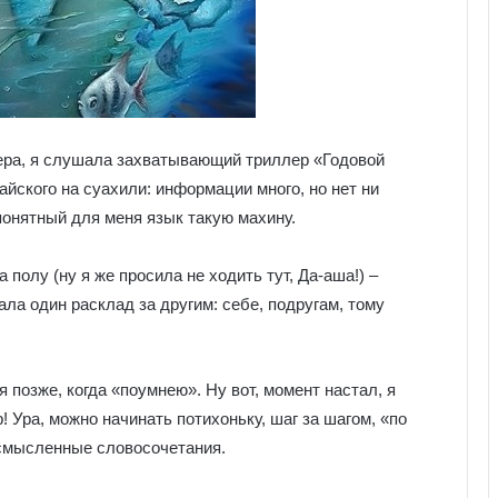
чера, я слушала захватывающий триллер «Годовой
айского на суахили: информации много, но нет ни
 понятный для меня язык такую махину.
 полу (ну я же просила не ходить тут, Да-аша!) –
ала один расклад за другим: себе, подругам, тому
позже, когда «поумнею». Ну вот, момент настал, я
 Ура, можно начинать потихоньку, шаг за шагом, «по
осмысленные словосочетания.