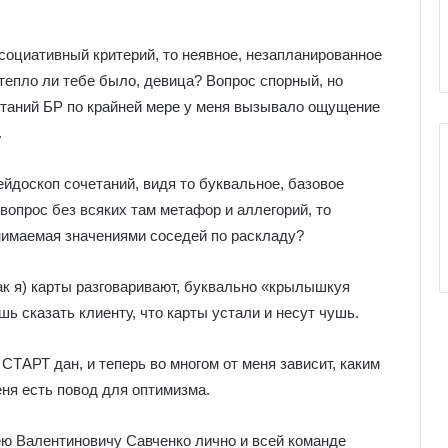
е
к
оциативный критерий, то неявное, незапланированное
к
о
 тепло ли тебе было, девица? Вопрос спорный, но
л
етаний БР по крайней мере у меня вызывало ощущение
и
.
ейдоскоп сочетаний, видя то буквальное, базовое
вопрос без всяких там метафор и аллегорий, то
нимаемая значениями соседей по раскладу?
как я) карты разговаривают, буквально
«крылышкуя
ишь сказать клиенту, что карты устали и несут чушь.
 СТАРТ дан, и теперь во многом от меня зависит, каким
еня есть повод для оптимизма.
ею Валентиновичу Савченко лично и всей команде