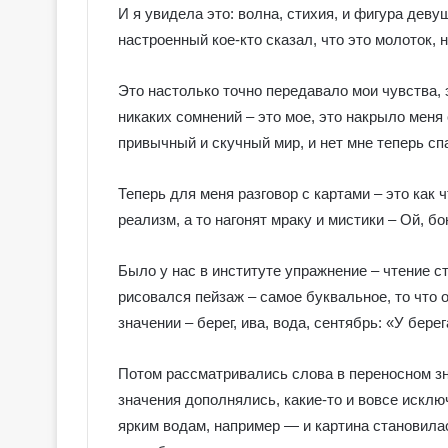
е
И я увидела это: волна, стихия, и фигура деву
я
настроенный кое-кто сказал, что это молоток, н
к
Галерея колод
о
Колдовское Та
л
Это настолько точно передавало мои чувства, э
о
никаких сомнений – это мое, это накрыло меня 
д
привычный и скучный мир, и нет мне теперь сп
ы
С
е
Теперь для меня разговор с картами – это как 
р
реализм, а то нагонят мраку и мистики – Ой, б
е
б
Было у нас в институте упражнение – чтение с
р
рисовался пейзаж – самое буквальное, то что 
я
н
значении – берег, ива, вода, сентябрь: «У бере
о
е
Потом рассматривались слова в переносном зн
К
значения дополнялись, какие-то и вовсе искл
о
л
ярким водам, например — и картина становила
д