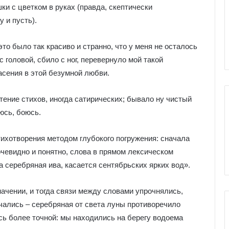
е
шки с цветком в руках (правда, скептически
я
у и пусть).
к
ы Серебряное
Галерея колоды Таро
о
ро
Николетта Чекколи
л
то было так красиво и странно, что у меня не осталось
о
с головой, сбило с ног, перевернуло мой такой
д
асения в этой безумной любви.
ы
Т
а
чтение стихов, иногда сатирических; бывало ну чистый
р
оюсь, боюсь.
о
Н
тихотворения методом глубокого погружения: сначала
и
очевидно и понятно, слова в прямом лексическом
к
о
га серебряная ива, касается сентябрьских ярких вод».
л
е
ачении, и тогда связи между словами упрочнялись,
т
ючались – серебряная от света луны противоречило
т
а
сь более точной: мы находились на берегу водоема
Ч