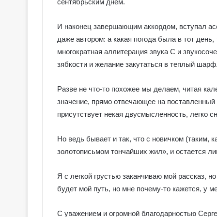
сентябрьским днем.
о
в
И наконец завершающим аккордом, вступал асс
с
к
даже автором: а какая погода была в тот день,
о
многократная аллитерация звука С и звукосоч
е
зябкости и желание закутаться в теплый шарф
Т
а
Разве не что-то похожее мы делаем, читая кал
р
о
значение, прямо отвечающее на поставленный 
присутствует некая двусмысленность, легко с
Но ведь бывает и так, что с новичком (таким, 
золотописьмом тончайших жил»
, и остается л
Я с легкой грустью заканчиваю мой рассказ, но
будет мой путь, но мне почему-то кажется, у м
С уважением и огромной благодарностью Серг