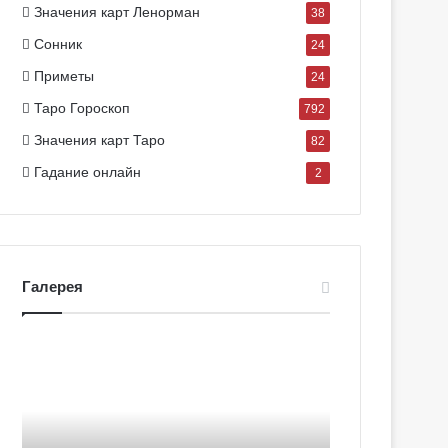
Значения карт Ленорман
38
Сонник
24
Приметы
24
Таро Гороскоп
792
Значения карт Таро
82
Гадание онлайн
2
Галерея
Г
Г
а
а
л
л
е
е
р
р