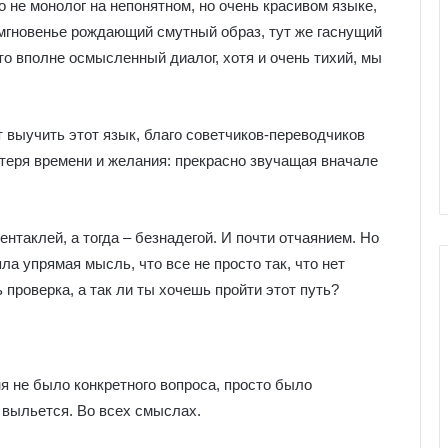
о не монолог на непонятном, но очень красивом языке,
 мгновенье рождающий смутный образ, тут же гаснущий
это вполне осмысленный диалог, хотя и очень тихий, мы
т выучить этот язык, благо советчиков-переводчиков
отеря времени и желания: прекрасно звучащая вначале
нтаклей, а тогда – безнадегой. И почти отчаянием. Но
яла упрямая мысль, что все не просто так, что нет
 проверка, а так ли ты хочешь пройти этот путь?
Г
а
ня не было конкретного вопроса, просто было
л
е
 выльется. Во всех смыслах.
р