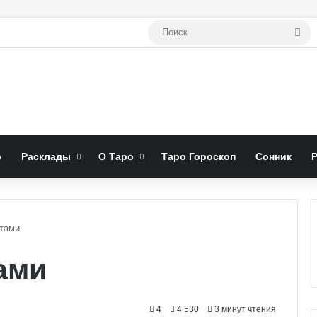
По
о
Расклады
О Таро
Таро Гороскоп
Сонник
ртами
ами
4
4 530
3 минут чтения