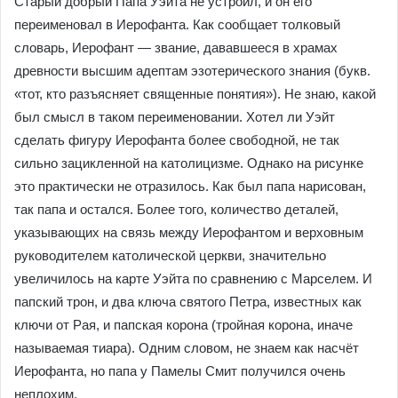
Старый добрый Папа Уэйта не устроил, и он его
переименовал в Иерофанта. Как сообщает толковый
словарь, Иерофант — звание, дававшееся в храмах
древности высшим адептам эзотерического знания (букв.
«тот, кто разъясняет священные понятия»). Не знаю, какой
был смысл в таком переименовании. Хотел ли Уэйт
сделать фигуру Иерофанта более свободной, не так
сильно зацикленной на католицизме. Однако на рисунке
это практически не отразилось. Как был папа нарисован,
так папа и остался. Более того, количество деталей,
указывающих на связь между Иерофантом и верховным
руководителем католической церкви, значительно
увеличилось на карте Уэйта по сравнению с Марселем. И
папский трон, и два ключа святого Петра, известных как
ключи от Рая, и папская корона (тройная корона, иначе
называемая тиара). Одним словом, не знаем как насчёт
Иерофанта, но папа у Памелы Смит получился очень
неплохим.