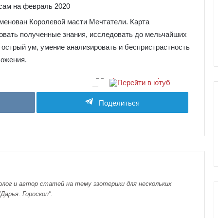
е
я
к
аменован Королевой масти Мечтатели. Карта
ы Серебряное
Галерея колоды Таро
о
зовать полученные знания, исследовать до мельчайших
ро
Николетта Чекколи
л
 острый ум, умение анализировать и беспристрастность
о
ложения.
д
ы
Т
а
Поделиться
р
о
Н
и
к
о
л
е
лог и автор статей на тему эзотерики для нескольких
т
Дарья. Гороскоп".
т
а
Ч