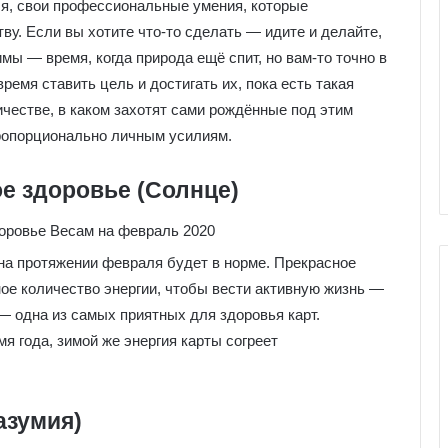
бя, свои профессиональные умения, которые
у. Если вы хотите что-то сделать — идите и делайте,
имы — время, когда природа ещё спит, но вам-то точно в
ремя ставить цель и достигать их, пока есть такая
ичестве, в каком захотят сами рождённые под этим
пропорционально личным усилиям.
е здоровье (Солнце)
на протяжении февраля будет в норме. Прекрасное
ное количество энергии, чтобы вести активную жизнь —
 — одна из самых приятных для здоровья карт.
я года, зимой же энергия карты согреет
Г
а
л
е
азумия)
р