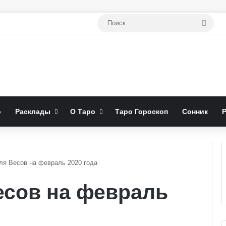
Поис
о
Расклады
О Таро
Таро Гороскоп
Сонник
ля Весов на февраль 2020 года
есов на февраль