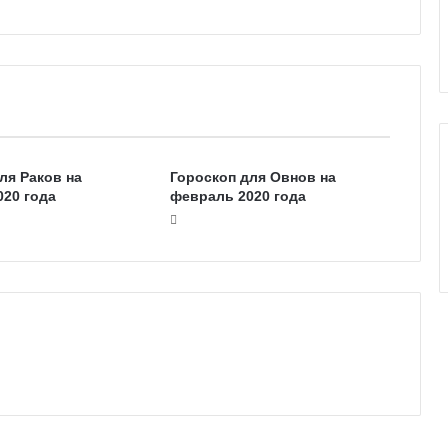
е
к
к
о
л
и
ля Раков на
Гороскоп для Овнов на
20 года
февраль 2020 года