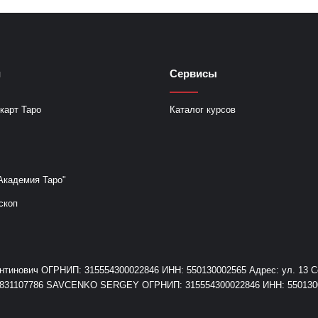
и
Сервисы
карт Таро
Каталог курсов
Академия Таро"
скоп
инович ОГРНИП: 315554300022846 ИНН: 550130002565 Адрес: ул. 13 Сев
+79831107786 SAVCENKO SERGEY ОГРНИП: 315554300022846 ИНН: 55013000