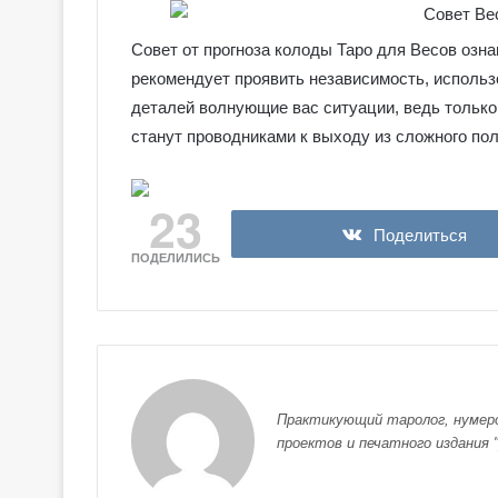
е
я
к
Совет от прогноза колоды Таро для Весов озн
Галерея колод
о
рекомендует проявить независимость, исполь
Колдовское Та
л
деталей волнующие вас ситуации, ведь только
о
станут проводниками к выходу из сложного по
д
ы
С
23
е
Поделиться
р
е
ПОДЕЛИЛИСЬ
б
р
я
н
о
е
Практикующий таролог, нумеро
К
проектов и печатного издания "
о
л
д