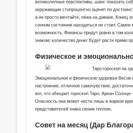
великолепные перспективы, шанс показать се
окружающие стопроцентно оценят по достоинств
а не просто мечтайте, лёжа на диване. Конец з
сонном состоянии находиться не стоит. Самое в
возможность. Финансы придут ровно в том кол
знаком: количество денег будет расти прямо 
Физическое и эмоционально
Эмоциональное и физическое здоровье Весов 
настроение, отличное самочувствие, достаточ
вот, что обещает гороскоп Таро. Аркан Солнце
Опасность она может нести лишь в жаркое врем
Г
представителей знака своим теплом.
а
л
е
Совет на месяц (Дар Благор
р