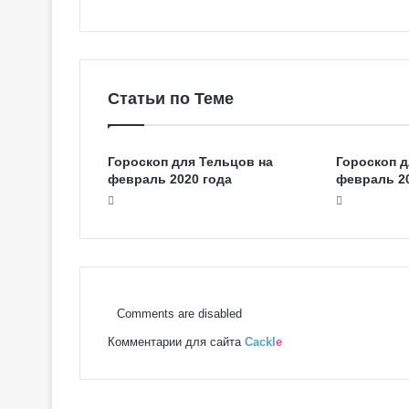
о
в
с
к
о
Статьи по Теме
е
Т
а
Гороскоп для Тельцов на
Гороскоп д
р
февраль 2020 года
февраль 20
о
Comments are disabled
Комментарии для сайта
Cackl
e