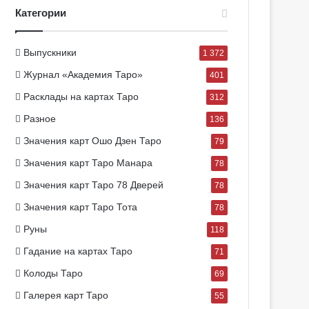
Категории
Выпускники
1 372
Журнал «Академия Таро»
401
Расклады на картах Таро
312
Разное
136
Значения карт Ошо Дзен Таро
79
Значения карт Таро Манара
78
Значения карт Таро 78 Дверей
78
Значения карт Таро Тота
78
Руны
118
Гадание на картах Таро
71
Колоды Таро
69
Галерея карт Таро
55