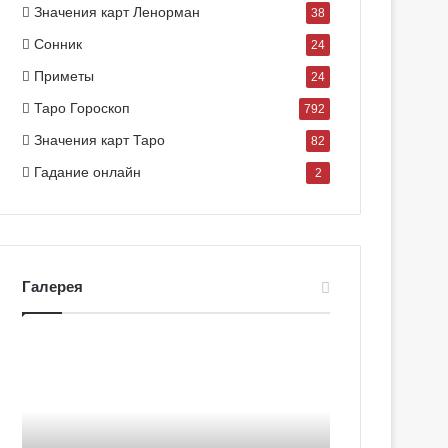
Значения карт Ленорман
38
Сонник
24
Приметы
24
Таро Гороскоп
792
Значения карт Таро
82
Гадание онлайн
2
Галерея
Г
Г
а
а
л
л
е
е
р
р