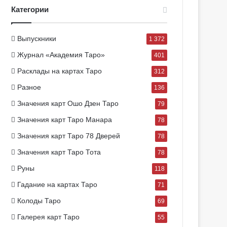
Категории
Выпускники
1 372
Журнал «Академия Таро»
401
Расклады на картах Таро
312
Разное
136
Значения карт Ошо Дзен Таро
79
Значения карт Таро Манара
78
Значения карт Таро 78 Дверей
78
Значения карт Таро Тота
78
Руны
118
Гадание на картах Таро
71
Колоды Таро
69
Галерея карт Таро
55