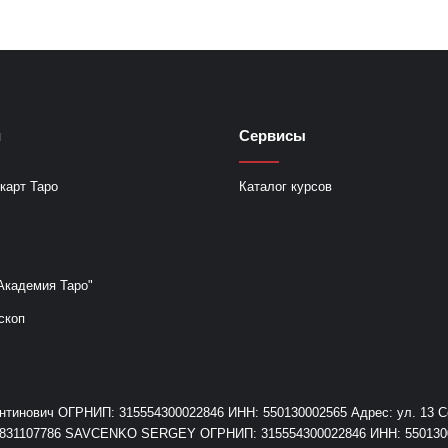
и
Сервисы
карт Таро
Каталог курсов
Академия Таро"
скоп
инович ОГРНИП: 315554300022846 ИНН: 550130002565 Адрес: ул. 13 Сев
+79831107786 SAVCENKO SERGEY ОГРНИП: 315554300022846 ИНН: 55013000