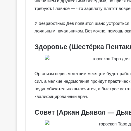
чаепитием и дружескими беседами, но при это
требуют. Главное — что зарплату платят вовре
У безработных Дев появится шанс устроиться 
лояльным начальником. Возможно, помощь ока
Здоровье (Шестёрка Пентак
Организм первым летним месяцем будет работ
сил, а мелкие недомогания пройдут практичес
недуг обязательно вылечится, а быстрее встат
квалифицированный врач.
Г
а
Совет (Аркан Дьявол — Дьяв
л
е
р