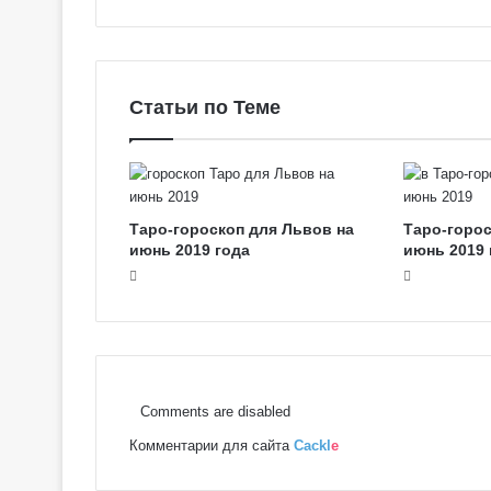
о
в
с
к
Статьи по Теме
о
е
Т
а
р
о
Таро-гороскоп для Львов на
Таро-горос
июнь 2019 года
июнь 2019 
Comments are disabled
Комментарии для сайта
Cackl
e