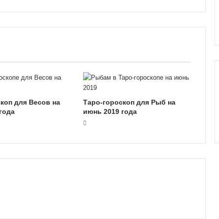
е
к
к
о
л
и
коп для Весов на
Таро-гороскоп для Рыб на
года
июнь 2019 года