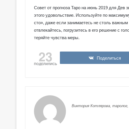
е
я
Совет от прогноза Таро на июнь 2019 для Дев з
к
этого удовольствие. Используйте по максимум
Галерея колод
о
сто», даже если занимаетесь не столь важным
Колдовское Та
л
отвлекайтесь, погрузитесь в его решение с гол
о
д
теряйте чувства меры.
ы
С
23
е
Поделиться
р
ПОДЕЛИЛИСЬ
е
б
р
я
н
о
е
Виктория Котлярова, таролог,
К
о
л
д