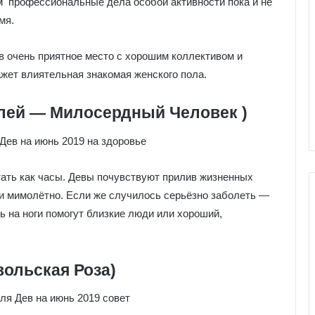
м профессиональные дела особой активности пока и не
мя.
в очень приятное место с хорошим коллективом и
жет влиятельная знакомая женского пола.
лей — Милосердный Человек )
ать как часы. Девы почувствуют прилив жизненных
ки мимолётно. Если же случилось серьёзно заболеть —
ь на ноги помогут близкие люди или хороший,
Г
а
ольская Роза)
л
е
р