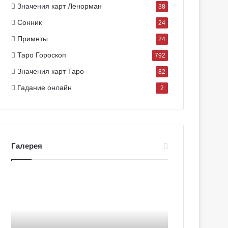
Значения карт Ленорман
38
Сонник
24
Приметы
24
Таро Гороскоп
792
Значения карт Таро
82
Гадание онлайн
2
Галерея
Г
Г
а
а
л
л
е
е
р
р