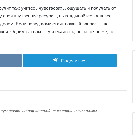
е
я
вучит так: учитесь чувствовать, ощущать и получать от
к
у свои внутренние ресурсы, выкладывайтесь «на все
ы Серебряное
Галерея колоды Таро
о
 делом. Если перед вами стоит важный вопрос — не
ро
Николетта Чекколи
л
овой. Одним словом — увлекайтесь, но, конечно же, не
о
д
ы
Т
а
Поделиться
р
о
Н
и
к
о
л
е
 нумеролог, автор статей на эзотерические темы.
т
т
а
Ч