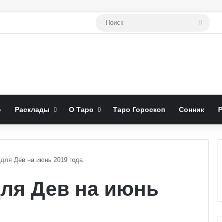
Поис
о
Расклады
О Таро
Таро Гороскоп
Сонник
 для Дев на июнь 2019 года
для Дев на июнь