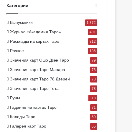
Категории
Выпускники
1 372
Журнал «Академия Таро»
401
Расклады на картах Таро
312
Разное
136
Значения карт Ошо Дзен Таро
79
Значения карт Таро Манара
78
Значения карт Таро 78 Дверей
78
Значения карт Таро Тота
78
Руны
118
Гадание на картах Таро
71
Колоды Таро
69
Галерея карт Таро
55