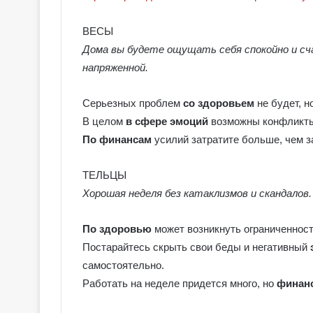
ВЕСЫ
Дома вы будете ощущать себя спокойно и сч
напряженной.
Серьезных проблем
со здоровьем
не будет, 
В целом
в сфере эмоций
возможны конфликты 
По финансам
усилий затратите больше, чем з
ТЕЛЬЦЫ
Хорошая неделя без катаклизмов и скандалов.
По здоровью
может возникнуть ограниченност
Г
Постарайтесь скрыть свои беды и негативный
а
самостоятельно.
л
Работать на неделе придется много, но
финанс
е
р