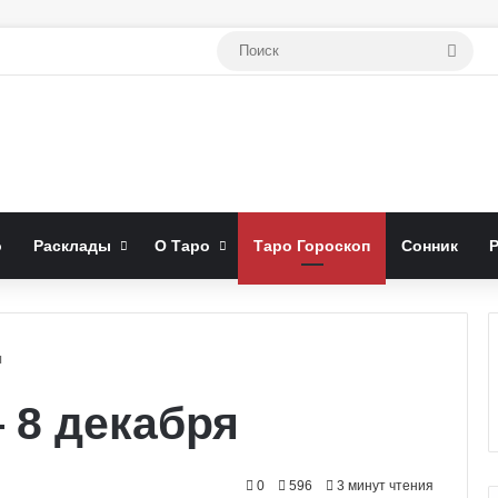
Поис
о
Расклады
О Таро
Таро Гороскоп
Сонник
я
 8 декабря
0
596
3 минут чтения