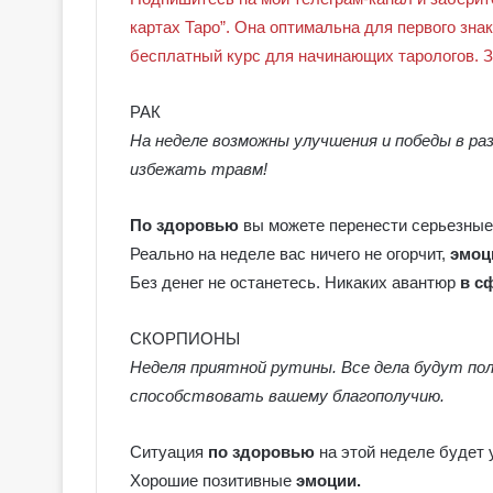
о
картах Таро”. Она оптимальна для первого зна
в
бесплатный курс для начинающих тарологов. 
с
к
о
РАК
е
На неделе возможны улучшения и победы в ра
Т
избежать травм!
а
р
По здоровью
вы можете перенести серьезные
о
Реально на неделе вас ничего не огорчит,
эмоц
Без денег не останетесь. Никаких авантюр
в с
СКОРПИОНЫ
Неделя приятной рутины. Все дела будут по
способствовать вашему благополучию.
Ситуация
по здоровью
на этой неделе будет 
Хорошие позитивные
эмоции.