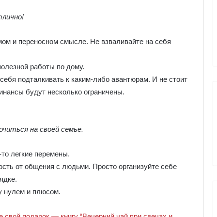
е
я
тлично!
к
ы Серебряное
Галерея колоды Таро
о
ро
Николетта Чекколи
мом и переносном смысле. Не взваливайте на себя
л
о
д
олезной работы по дому.
ы
себя подталкивать к каким-либо авантюрам. И не стоит
Т
инансы будут несколько ограничены.
а
р
о
Н
читься на своей семье.
и
к
-то легкие перемены.
о
л
сть от общения с людьми. Просто организуйте себе
е
ядке.
т
 нулем и плюсом.
т
а
Ч
 свой подарок — книгу “Вечерний чай при свечах и