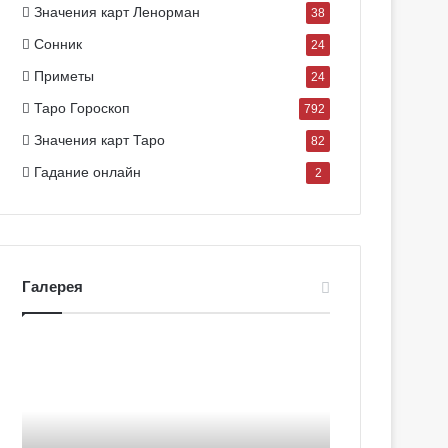
Значения карт Ленорман
38
Сонник
24
Приметы
24
Таро Гороскоп
792
Значения карт Таро
82
Гадание онлайн
2
Галерея
Г
Г
а
а
л
л
е
е
р
р