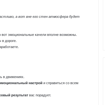
астливо, а вот вне его стен атмосфера будет
но вот эмоциональные качели вполне возможны.
в дороге.
аработаете.
ь в движениях.
Г
эмоциональный настрой
и справиться со всем
а
л
овый результат
вас порадует.
е
р