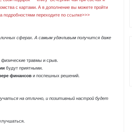
е
комства с картами. А в дополнение вы можете пройти
к
За подробностями переходите по ссылке>>>
к
о
л
и
зличных сферах. А самым удачливым получится даже
 физические травмы и срыв.
ии
будут приятными.
фере финансов
и поспешных решений.
лучаться на отлично, и позитивный настрой будет
улучшаться.