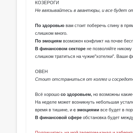
е
КОЗЕРОГИ
я
Не ввязывайтесь в авантюры, и все будет о
к
Галерея колод
о
Колдовское Та
По здоровью
вам стоит поберечь спину в пря
л
о
слишком много.
д
По эмоциям
возможен конфликт на почве бесп
ы
В финансовом секторе
не позволяйте никому 
С
слишком тратиться на чужие”хотелки”. Ваши ф
е
р
е
ОВЕН
б
Стоит отстраниться от коллег и сосредото
р
я
Всё хорошо
со здоровьем,
н
но возможны какие
о
На неделе может возникнуть небольшая устало
е
время в тишине, и
с эмоциями
все будет в пор
К
В финансовой сфере
обстановка будет между
о
л
д
Подпишитесь на мой телеграм-канал и заберите