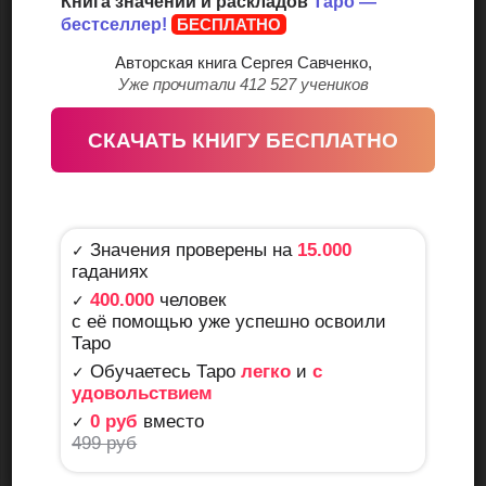
Книга значений и раскладов
Таро —
человек крайне легкомысленно относится к своему
бестселлер!
БЕСПЛАТНО
самочувствию: не бережёт себя, рискует без
Авторская книга Сергея Савченко,
необходимости. В январе у Скорпионов не будет причин
Уже прочитали 412 527 учеников
опасаться серьёзных заболеваний. Но небрежность
может привести к травмам, причём велика вероятность,
СКАЧАТЬ КНИГУ БЕСПЛАТНО
что они будут получены в несерьёзной обстановке,
например, во время спортивной игры.
Совет (Верховная Жрица)
Значения проверены на
15.000
✓
гаданиях
400.000
человек
✓
с её помощью уже успешно освоили
Верховная Жрица
говорит Скорпионам, что необходимо
Таро
чаще прислушиваться к внутреннему голосу, а ещё — не
Обучаетесь Таро
легко
и
с
✓
быть пассивным. Интуиция и решительность помогут
удовольствием
вам всегда действовать согласно обстоятельствам. А
0 руб
вместо
✓
значит — побеждать. Но при этом необходимо
499 руб
наблюдать за развитием ситуации, а также за своим