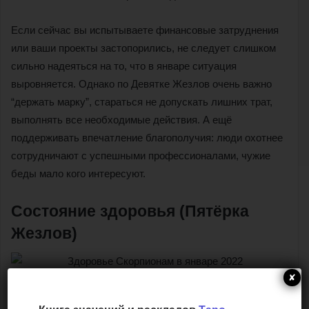
Если сейчас вы испытываете финансовые затруднения
или ваши проекты застопорились, не следует слишком
сильно надеяться на то, что в январе ситуация
выровняется. Однако по Девятке Жезлов очень важно
“держать марку”, стараться не допускать лишних трат,
выполнять все необходимые действия. А ещё
поддерживать впечатление благополучия: люди охотнее
сотрудничают с успешными профессионалами, чужие
беды мало кого интересуют.
Состояние здоровья (Пятёрка
Жезлов)
✘
Пятёрка Жезлов
символизирует задорную, но несколько
агрессивную игру. В вопросах здоровья она означает, что