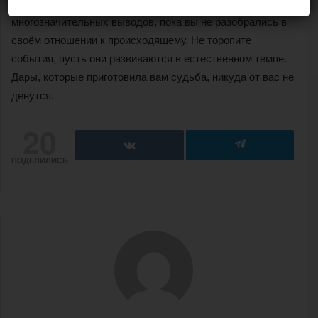
участием в ней и ролью других людей. Не стоит делать
многозначительных выводов, пока вы не разобрались в
своём отношении к происходящему. Не торопите
события, пусть они развиваются в естественном темпе.
Дары, которые приготовила вам судьба, никуда от вас не
денутся.
20
ПОДЕЛИЛИСЬ