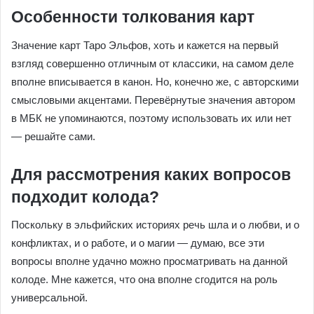
Пентакли — Фадонне, её хитрый брат Аустафел, сестра
(которая тоже появлялась где-то в эпизодах, но я об этом
не упомянула), и гном Балдур, отнявший волшебный
Диск.
Вот такая вот удивительная история, о которой,
наверное, при желании можно написать огромную книгу,
уместилась в Арканы Таро Эльфов.
Особенности толкования карт
Значение карт Таро Эльфов, хоть и кажется на первый
взгляд совершенно отличным от классики, на самом
деле вполне вписывается в канон. Но, конечно же, с
авторскими смысловыми акцентами. Перевёрнутые
значения автором в МБК не упоминаются, поэтому