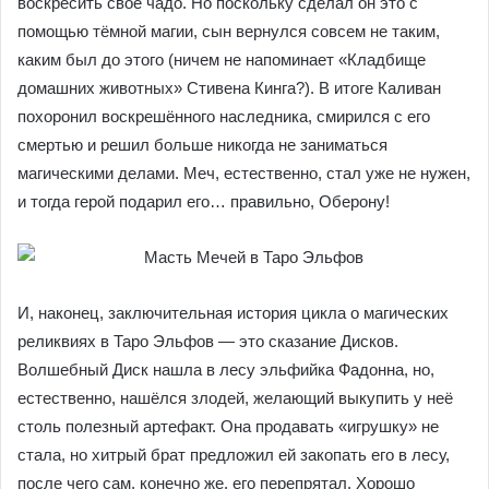
История третьего «магического артефакта» —
Значения проверены на
15.000
✓
гаданиях
Эльфийского Меча — разыгрывается в масти Воздуха.
400.000
человек
Меч попал в руки героя по имени Каливан, но появился
✓
с её помощью уже успешно освоили
очередной злодей, желающий завладеть реликвией. В
Таро
итоге нашему персонажу пришлось пожертвовать жизнью
Обучаетесь Таро
легко
и
с
✓
собственного сына ради этого волшебного Меча, однако
удовольствием
потом, «на свежую голову» он понял, что натворил и
0 руб
вместо
✓
решил воскресить своё чадо. Но поскольку сделал он
499 руб
это с помощью тёмной магии, сын вернулся совсем не
таким, каким был до этого (ничем не напоминает
«Кладбище домашних животных» Стивена Кинга?). В
итоге Каливан похоронил воскрешённого наследника,
смирился с его смертью и решил больше никогда не
заниматься магическими делами. Меч, естественно, стал
уже не нужен, и тогда герой подарил его… правильно,
Оберону!