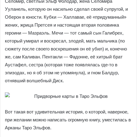
четвёртый волшебный предмет.
Придворные карты
Придворные карты в галерее Таро Эльфов, как я уже
говорила выше — это герои тех самых историй, о
которых рассказывали нам числовые Арканы. Поэтому
подробно останавливаться на них смысла не вижу.
Жезлы — это Селомир, светлый эльф Фолодар, жена
Селомира Ууланель, которую он насильно сделал своей
супругой, и Оберон в юности. Кубки — Халлавае, её
«придуманный» жених, жрица Претсея и настоящая
вторая половинка героини — Мазраэль. Мечи — тот
самый сын Галибрех, который умирал и воскресал,
злодей, мать мальчика (по сюжету после своего
воскрешения он её убил) и, конечно же, сам Каливан.