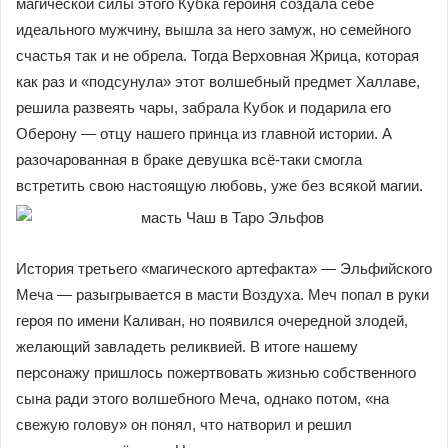
самый волшебный посох, из-за которого начался весь
сыр-бор.
История масти Чаш в Таро Эльфов — это повествование
об Эльфийском Кубке, который однажды явился деве
Халлаве в момент, когда она чуть не утонула. С помощью
магической силы этого Кубка героиня создала себе
✘
идеального мужчину, вышла за него замуж, но семейного
счастья так и не обрела. Тогда Верховная Жрица,
Книга значений и раскладов
Таро —
которая как раз и «подсунула» этот волшебный предмет
бестселлер!
БЕСПЛАТНО
Халлаве, решила развеять чары, забрала Кубок и
Авторская книга Сергея Савченко,
подарила его Оберону — отцу нашего принца из главной
Уже прочитали 412 527 учеников
истории. А разочарованная в браке девушка всё-таки
смогла встретить свою настоящую любовь, уже без
СКАЧАТЬ КНИГУ БЕСПЛАТНО
всякой магии.