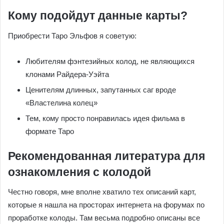
использовать их или нет — решайте сами.
Для рассмотрения каких вопросов
подходит колода?
Поскольку в эльфийских историях речь шла и о любви, и
о конфликтах, и о работе, и о магии — думаю, все эти
вопросы вполне удачно можно просматривать на данной
колоде. Мне кажется, что она вполне сгодится на роль
универсальной.
Кому подойдут данные карты?
Приобрести Таро Эльфов я советую:
Любителям фэнтезийных колод, не являющихся
клонами Райдера-Уэйта