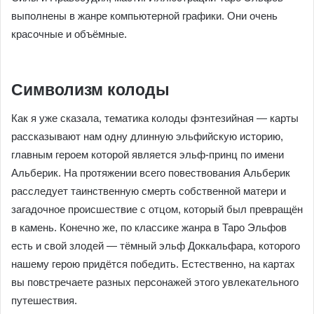
особенности английской школы все остались на месте:
нумерация и названия Арканов, титулы карт Двора,
последовательность Силы и Правосудия, масти.
Иллюстрации Таро Эльфов выполнены в жанре
компьютерной графики. Они очень красочные и
объёмные.
Символизм колоды
Как я уже сказала, тематика колоды фэнтезийная —
карты рассказывают нам одну длинную эльфийскую
историю, главным героем которой является эльф-принц
по имени Альберик. На протяжении всего повествования
Альберик расследует таинственную смерть собственной
матери и загадочное происшествие с отцом, который был
превращён в камень. Конечно же, по классике жанра в
Таро Эльфов есть и свой злодей — тёмный эльф