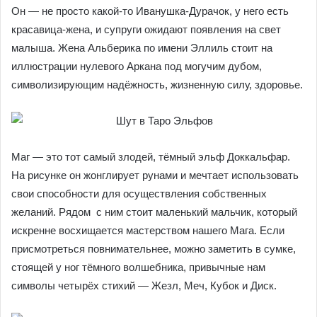
Шут в Таро Эльфов — это сам принц Альберик, который
на лоне прекрасной природы наслаждается покоем и
негой. Пока ещё его ничто не тревожит. Вокруг зеленеет
трава, порхают бабочки, а у ног свернулся калачиком
верный пёс. Он — не просто какой-то Иванушка-Дурачок,
у него есть красавица-жена, и супруги ожидают
появления на свет малыша. Жена Альберика по имени
Эллиль стоит на иллюстрации нулевого Аркана под
могучим дубом, символизирующим надёжность,
жизненную силу, здоровье.
Маг — это тот самый злодей, тёмный эльф Доккальфар.
На рисунке он жонглирует рунами и мечтает
использовать свои способности для осуществления
собственных желаний. Рядом с ним стоит маленький
мальчик, который искренне восхищается мастерством