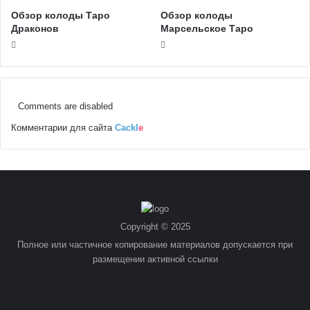
эзотерические темы.
Статьи по Теме
Обзор колоды Таро
Триада Богинь
Обзор колоды Золотое
Универсальное Таро
Обзор колоды Таро
Обзор колоды
Драконов
Марсельское Таро
Comments are disabled