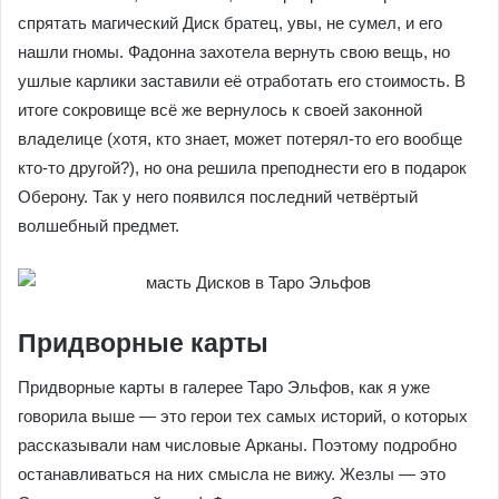
И, наконец, заключительная история цикла о магических
реликвиях в Таро Эльфов — это сказание Дисков.
Волшебный Диск нашла в лесу эльфийка Фадонна, но,
естественно, нашёлся злодей, желающий выкупить у неё
столь полезный артефакт. Она продавать «игрушку» не
стала, но хитрый брат предложил ей закопать его в лесу,
после чего сам, конечно же, его перепрятал. Хорошо
спрятать магический Диск братец, увы, не сумел, и его
нашли гномы. Фадонна захотела вернуть свою вещь, но
ушлые карлики заставили её отработать его стоимость.
В итоге сокровище всё же вернулось к своей законной
владелице (хотя, кто знает, может потерял-то его вообще
кто-то другой?), но она решила преподнести его в
подарок Оберону. Так у него появился последний