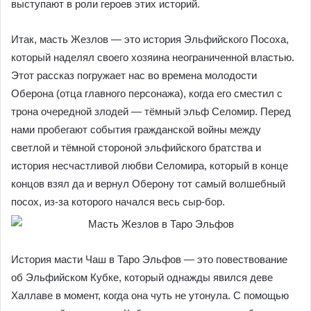
Младшие Арканы Таро Эльфов показывают нам четыре
самостоятельные истории, каждая из которых
повествует об одной из тех самых четырёх реликвий,
которые в конце «официального фильма» вручил
эльфийскому принцу его отец. Чуть забегая вперёд,
скажу, что Придворные Карты выступают в роли героев
этих историй.
Итак, масть Жезлов — это история Эльфийского Посоха,
который наделял своего хозяина неограниченной
властью. Этот рассказ погружает нас во времена
молодости Оберона (отца главного персонажа), когда его
сместил с трона очередной злодей — тёмный эльф
Селомир. Перед нами пробегают события гражданской
войны между светлой и тёмной стороной эльфийского
братства и история несчастливой любви Селомира,
который в конце концов взял да и вернул Оберону тот