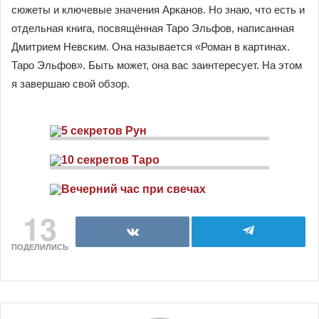
Ценителям длинных, запутанных саг вроде
«Властелина колец»
Тем, кому просто понравилась идея фильма в
формате Таро
Рекомендованная литература для
ознакомления с колодой
Честно говоря, мне вполне хватило тех описаний карт,
которые я нашла на просторах интернета на форумах по
проработке колоды. Там весьма подробно описаны все
сюжеты и ключевые значения Арканов. Но знаю, что есть
и отдельная книга, посвящённая Таро Эльфов,
написанная Дмитрием Невским. Она называется «Роман
в картинах. Таро Эльфов». Быть может, она вас
заинтересует. На этом я завершаю свой обзор.