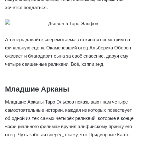
лучших фэнтезийных сериалов и каждый Аркан
выглядит словно стоп-кадр из фильма. Вот, например,
Дьявол. Здесь изображён момент, когда властелин
нижнего эльфийского мира пытается соблазнить главного
героя ложным обликом его любимой жены Эллиль. По
сути практически классика: искушение, обольщение,
тень, соблазны, которым так хочется поддаться.
А теперь давайте «перемотаем» это кино и посмотрим на
финальную сцену. Окаменевший отец Альберика Оберон
оживает и благодарит сына за своё спасение, даруя ему
четыре священные реликвии. Всё, хэппи энд.
Младшие Арканы