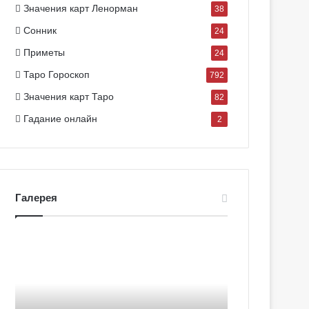
Значения карт Ленорман
38
Сонник
24
Приметы
24
Таро Гороскоп
792
Значения карт Таро
82
Гадание онлайн
2
Галерея
Г
Г
а
а
л
л
е
е
р
р