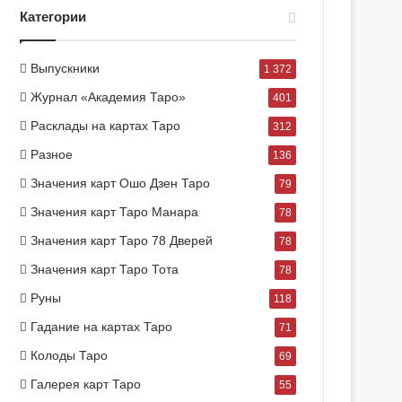
Категории
Выпускники
1 372
Журнал «Академия Таро»
401
Расклады на картах Таро
312
Разное
136
Значения карт Ошо Дзен Таро
79
Значения карт Таро Манара
78
Значения карт Таро 78 Дверей
78
Значения карт Таро Тота
78
Руны
118
Гадание на картах Таро
71
Колоды Таро
69
Галерея карт Таро
55