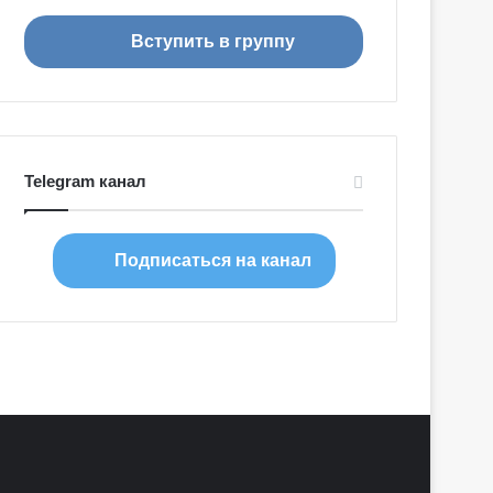
я
Вступить в группу
Telegram канал
Подписаться на канал