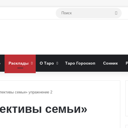
Поис
о
Расклады
О Таро
Таро Гороскоп
Сонник
пективы семьи» упражнение 2
ективы семьи»