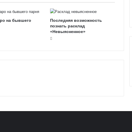
е
к
к
аро на бывшего
Последняя возможность
о
познать расклад
л
«Невыясненное»
и