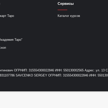
и
Сервисы
карт Таро
Каталог курсов
Академия Таро"
скоп
инович ОГРНИП: 315554300022846 ИНН: 550130002565 Адрес: ул. 13 Сев
+79831107786 SAVCENKO SERGEY ОГРНИП: 315554300022846 ИНН: 55013000