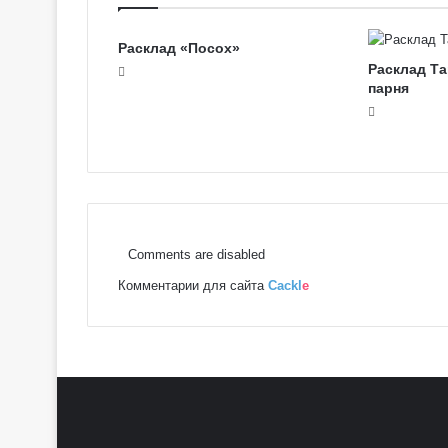
о
в
Расклад «Посох»
с
Расклад Т
к
парня
о
е
Т
а
р
о
Comments are disabled
Комментарии для сайта
Cackl
e