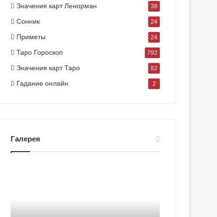
Значения карт Ленорман
38
Сонник
24
Приметы
24
Таро Гороскоп
792
Значения карт Таро
82
Гадание онлайн
2
Галерея
Г
а
л
е
р