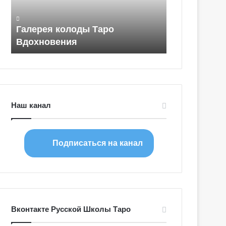
е
я
к
колоды Таро
Галерея колоды Таро Ди
о
ения
Леса
л
о
д
ы
Т
а
Наш канал
р
о
Д
и
Подписаться на канал
к
о
г
о
Л
е
Вконтакте Русской Школы Таро
с
а