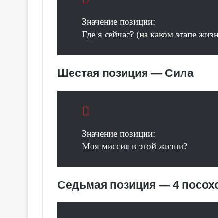
о
в
Значение позиции:
с
Где я сейчас? (на каком этапе жиз
к
о
е
Т
Шестая позиция — Сила
а
р
о
Значение позиции:
Моя миссия в этой жизни?
Седьмая позиция — 4 посох