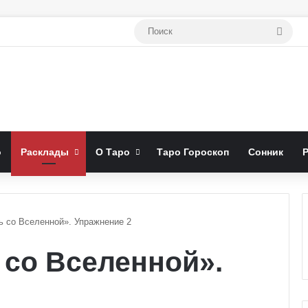
Поис
о
Расклады
О Таро
Таро Гороскоп
Сонник
ь со Вселенной». Упражнение 2
 со Вселенной».