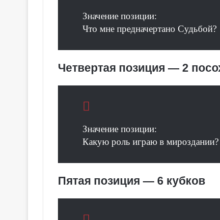
е
я
Значение позиции:
к
Что мне предначертано Судьбой?
Галерея колоды Серебряно
о
Колдовское Таро
л
о
д
Четвертая позиция — 2 посо
ы
С
е
р
е
б
Значение позиции:
р
Какую роль играю в мироздании?
я
н
о
е
Пятая позиция — 6 кубков
К
о
л
д