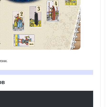
изни.
ов