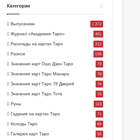
Категории
Выпускники
1 372
Журнал «Академия Таро»
401
Расклады на картах Таро
312
Разное
136
Значения карт Ошо Дзен Таро
79
Значения карт Таро Манара
78
Значения карт Таро 78 Дверей
78
Значения карт Таро Тота
78
Руны
118
Гадание на картах Таро
71
Колоды Таро
69
Галерея карт Таро
55