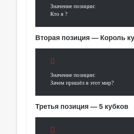
Значение позиции:
Кто я ?
Вторая позиция — Король к
Значение позиции:
Зачем пришёл в этот мир?
Г
Третья позиция — 5 кубков
а
л
е
р