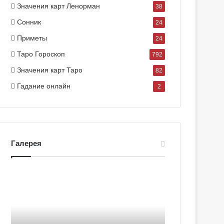
Значения карт Ленорман
38
Сонник
24
Приметы
24
Таро Гороскоп
792
Значения карт Таро
82
Гадание онлайн
2
Галерея
Г
Г
а
а
л
л
е
е
р
р