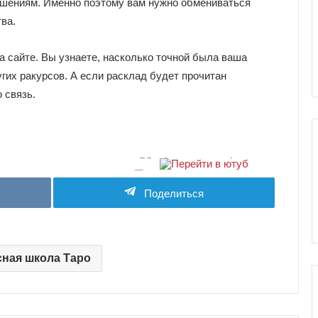
е
шениям. Именно поэтому вам нужно обмениваться
я
ва.
к
ы Серебряное
Галерея колоды Таро
о
 сайте. Вы узнаете, насколько точной была ваша
ро
Николетта Чекколи
л
угих ракурсов. А если расклад будет прочитан
о
д
 связь.
ы
Т
а
р
о
Н
Поделиться
и
к
о
л
е
ная школа Таро
т
т
а
Ч