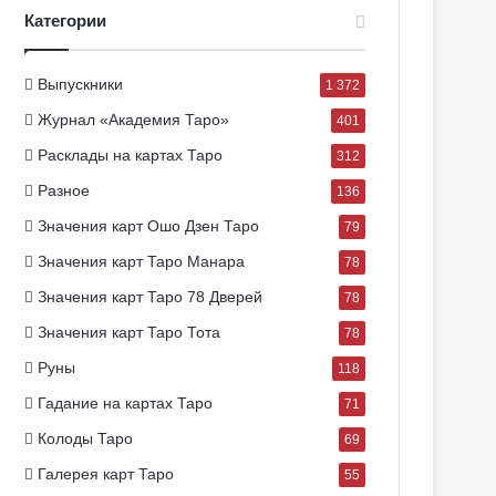
Категории
Выпускники
1 372
Журнал «Академия Таро»
401
Расклады на картах Таро
312
Разное
136
Значения карт Ошо Дзен Таро
79
Значения карт Таро Манара
78
Значения карт Таро 78 Дверей
78
Значения карт Таро Тота
78
Руны
118
Гадание на картах Таро
71
Колоды Таро
69
Галерея карт Таро
55