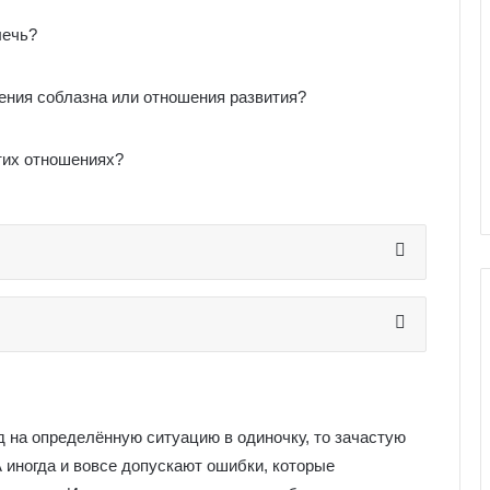
лечь?
ения соблазна или отношения развития?
тих отношениях?
Г
а
л
 на определённую ситуацию в одиночку, то зачастую
е
А иногда и вовсе допускают ошибки, которые
р