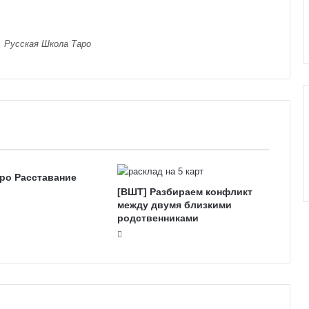
е
к
к
, Русская Школа Таро
о
л
и
ро Расставание
[ВШТ] Разбираем конфликт
между двумя близкими
родственниками