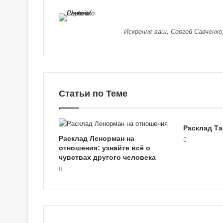
о
в
с
Искренне ваш, Сергей Савченко
к
о
е
Т
а
р
Статьи по Теме
о
Расклад Та
Расклад Ленорман на
отношения: узнайте всё о
чувствах другого человека