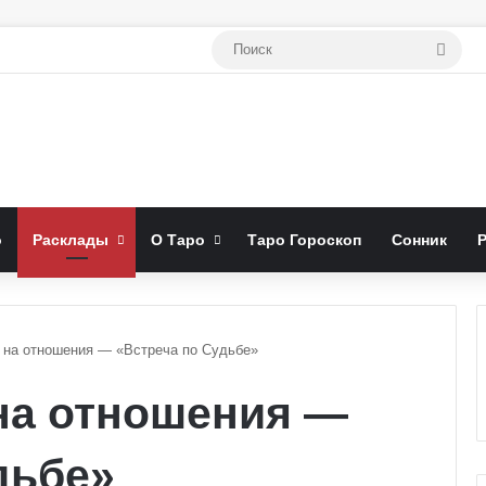
Поис
о
Расклады
О Таро
Таро Гороскоп
Сонник
 на отношения — «Встреча по Судьбе»
на отношения —
дьбе»