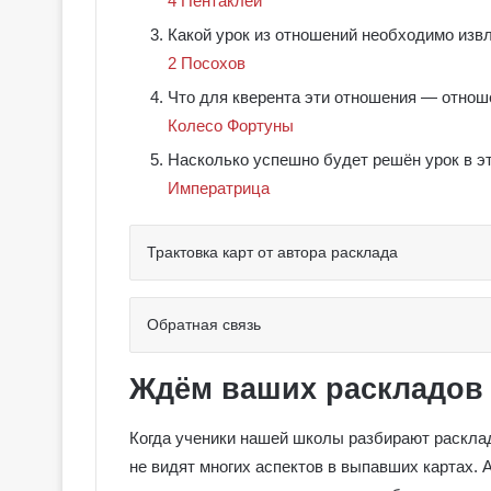
4 Пентаклей
Какой урок из отношений необходимо изв
2 Посохов
Что для кверента эти отношения ― отнош
Колесо Фортуны
Насколько успешно будет решён урок в э
Императрица
Трактовка карт от автора расклада
Обратная связь
Г
Ждём ваших раскладов
а
л
Когда ученики нашей школы разбирают расклад
е
не видят многих аспектов в выпавших картах. 
р