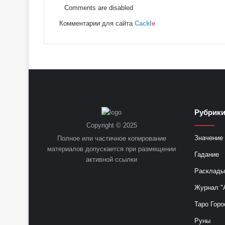
Comments are disabled
Комментарии для сайта
Cackl
e
Рубрик
Copyright © 2025
Значение 
Полное или частичное копирование
материалов допускается при размещении
Гадание
активной ссылки
Расклады
Журнал "
Таро Горо
Руны