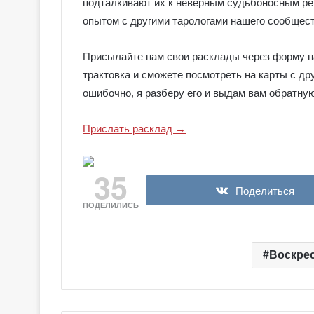
е
подталкивают их к неверным судьбоносным ре
я
опытом с другими тарологами нашего сообщест
к
Галерея колод
о
Присылайте нам свои расклады через форму на
Колдовское Та
л
трактовка и сможете посмотреть на карты с др
о
д
ошибочно, я разберу его и выдам вам обратную
ы
С
Прислать расклад →
е
р
е
35
б
Поделиться
р
ПОДЕЛИЛИСЬ
я
н
о
е
Воскрес
К
о
л
д