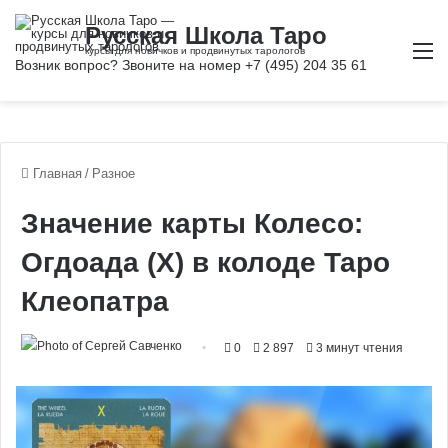
М
Главная
/
Разное
Значение карты Колесо:
Огдоада (X) в колоде Таро
Клеопатра
0
2 897
3 минут чтения