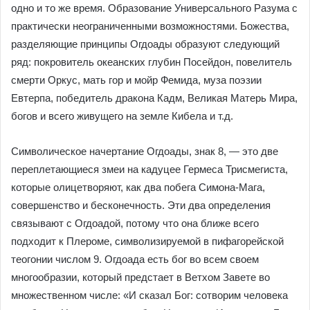
одно и то же время. Образование Универсального Разума с
практически неограниченными возможностями. Божества,
разделяющие принципы Огдоады образуют следующий
ряд: покровитель океанских глубин Посейдон, повелитель
смерти Оркус, мать гор и мойр Фемида, муза поэзии
Евтерпа, победитель дракона Кадм, Великая Матерь Мира,
богов и всего живущего на земле Кибела и т.д.
Символическое начертание Огдоады, знак 8, — это две
переплетающиеся змеи на кадуцее Гермеса Трисмегиста,
которые олицетворяют, как два побега Симона-Мага,
совершенство и бесконечность. Эти два определения
связывают с Огдоадой, потому что она ближе всего
подходит к Плероме, символизируемой в пифагорейской
теогонии числом 9. Огдоада есть бог во всем своем
многообразии, который предстает в Ветхом Завете во
множественном числе: «И сказал Бог: сотворим человека