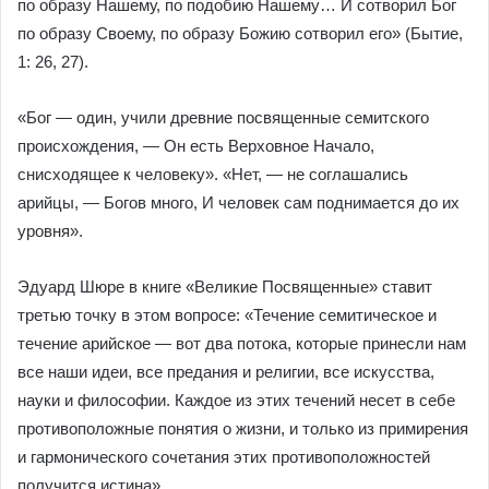
по образу Нашему, по подобию Нашему… И сотворил Бог
по образу Своему, по образу Божию сотворил его» (Бытие,
1: 26, 27).
«Бог — один, учили древние посвященные семитского
происхождения, — Он есть Верховное Начало,
снисходящее к человеку». «Нет, — не соглашались
арийцы, — Богов много, И человек сам поднимается до их
уровня».
Эдуард Шюре в книге «Великие Посвященные» ставит
третью точку в этом вопросе: «Течение семитическое и
течение арийское — вот два потока, которые принесли нам
все наши идеи, все предания и религии, все искусства,
науки и философии. Каждое из этих течений несет в себе
противоположные понятия о жизни, и только из примирения
и гармонического сочетания этих противоположностей
получится истина».