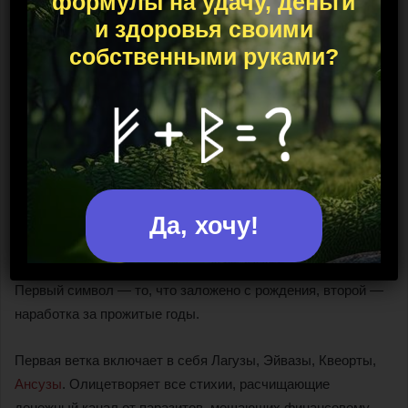
формулы на удачу, деньги
и здоровья своими
собственными руками?
Став для расчистки денежного
канала
Основная функция — восстановление правильного
энергообмена. Схема с подробной трактовкой приведена
ниже.
Да, хочу!
Основа указанного става — две руны
Гебо
. Отвечают за
воздушную стихию, правильный энергообмен с космосом.
Первый символ — то, что заложено с рождения, второй —
наработка за прожитые годы.
Первая ветка включает в себя Лагузы, Эйвазы, Квеорты,
Ансузы
. Олицетворяет все стихии, расчищающие
денежный канал от паразитов, мешающих финансовому