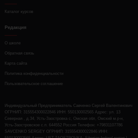
Каталог курсов
Редакция
О школе
Обратная связь
Карта сайта
Политика конфиденциальности
Пользовательское соглашение
Индивидуальный Предприниматель Савченко Сергей Валентинович
ОГРНИП: 315554300022846 ИНН: 550130002565 Адрес: ул. 13
Северная , д.34, Усть-Заостровка с, Омская обл, Омский м.р-н,
Усть-Заостровское с.п. 644552 Россия Телефон: +79831107786
SAVCENKO SERGEY ОГРНИП: 315554300022846 ИНН:
550130002565 Адрес: UST-ZAOSTROVKA, Siberian federal region |