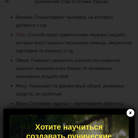
Манназ: Олицетворяет человека, на которого
делается став
Гебо
: Способствует привлечению «нужных людей»,
которые могут оказать посильную помощь, меценатов,
партнёров по бизнесу и т.д.
Эйваз: Поможет увеличить количество клиентов,
защитит человека и его бизнес от возможных
негативных воздействий
Феху: Указывает на финансовый оборот денежных
средств, их изобилие
Лагуз: Основная задача — притягивание фортуны,
успеха к определённому человеку. У вас будет
✘
возможность выбрать самые прибыльный проект, не
Хотите научиться
размениваясь на что-то мелочное. Это поможет
создавать рунические
увеличить благосостояние, увеличить доход от