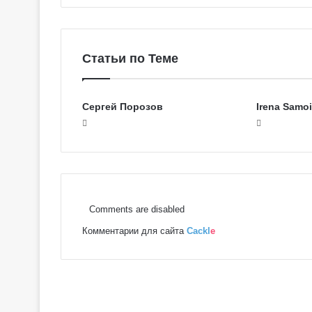
Статьи по Теме
Сергей Порозов
Irena Samo
Comments are disabled
Комментарии для сайта
Cackl
e
Г
а
л
е
р