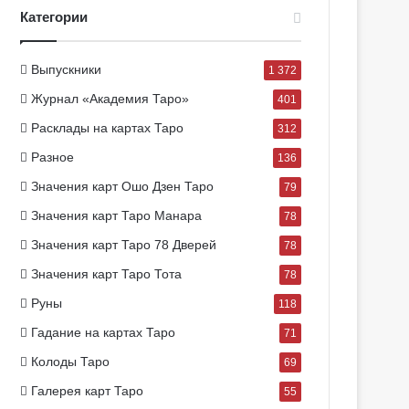
Категории
Выпускники
1 372
Журнал «Академия Таро»
401
Расклады на картах Таро
312
Разное
136
Значения карт Ошо Дзен Таро
79
Значения карт Таро Манара
78
Значения карт Таро 78 Дверей
78
Значения карт Таро Тота
78
Руны
118
Гадание на картах Таро
71
Колоды Таро
69
Галерея карт Таро
55