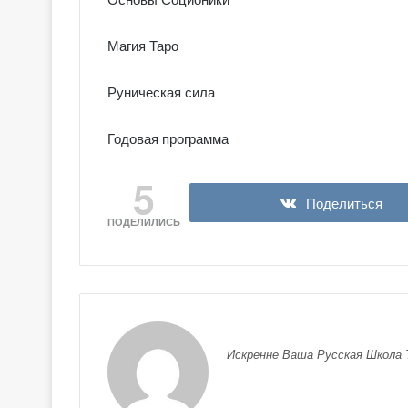
о
в
Магия Таро
с
к
о
Руническая сила
е
Т
Годовая программа
а
р
5
о
Поделиться
ПОДЕЛИЛИСЬ
Искренне Ваша Русская Школа 