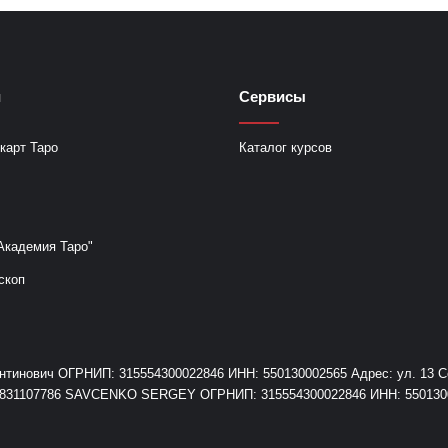
и
Сервисы
карт Таро
Каталог курсов
Академия Таро"
скоп
инович ОГРНИП: 315554300022846 ИНН: 550130002565 Адрес: ул. 13 Сев
+79831107786 SAVCENKO SERGEY ОГРНИП: 315554300022846 ИНН: 55013000