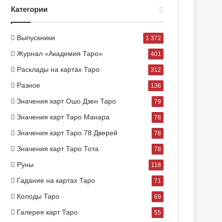
Категории
Выпускники
1 372
Журнал «Академия Таро»
401
Расклады на картах Таро
312
Разное
136
Значения карт Ошо Дзен Таро
79
Значения карт Таро Манара
78
Значения карт Таро 78 Дверей
78
Значения карт Таро Тота
78
Руны
118
Гадание на картах Таро
71
Колоды Таро
69
Галерея карт Таро
55