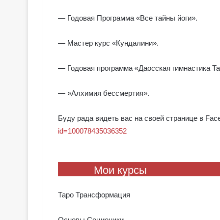
е
я
— Годовая Программа «Все тайны йоги».
к
Галерея колод
о
Колдовское Та
л
— Мастер курс «Кундалини».
о
д
— Годовая программа «Даосская гимнастика Т
ы
С
— »Алхимия бессмертия».
е
р
е
Буду рада видеть вас на своей странице в Fa
б
id=100078435036352
р
я
н
о
Мои курсы
е
К
Таро Трансформация
о
л
д
Основы Соционики