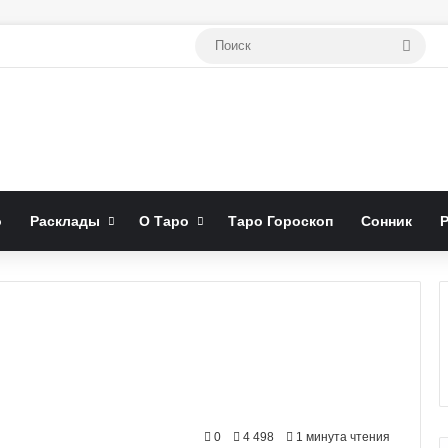
Поис
о
Расклады
О Таро
Таро Гороскоп
Сонник
0
4 498
1 минута чтения