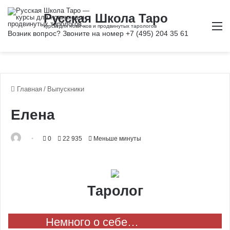
М
Главная
/
Выпускники
Елена
0
22 935
Меньше минуты
Таролог
Немного о себе…