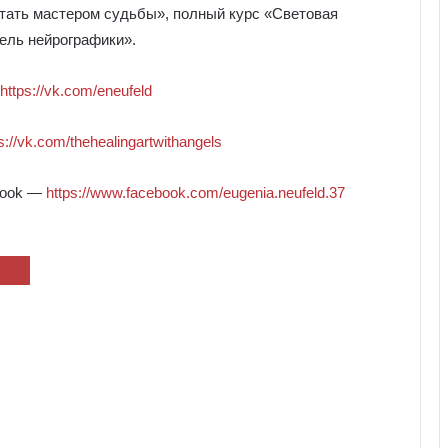
стать мастером судьбы», полный курс «Световая
ель нейрографики».
https://vk.com/eneufeld
s://vk.com/thehealingartwithangels
book —
https://www.facebook.com/eugenia.neufeld.37