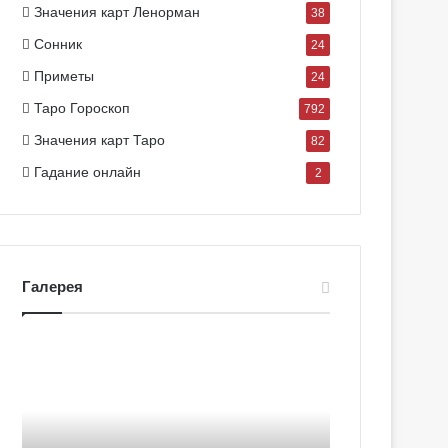
Значения карт Ленорман
38
Сонник
24
Приметы
24
Таро Гороскоп
792
Значения карт Таро
82
Гадание онлайн
2
Галерея
Г
Г
а
а
л
л
е
е
р
р