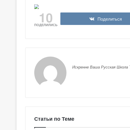
10
Поделиться
ПОДЕЛИЛИСЬ
Искренне Ваша Русская Школа 
Г
а
л
е
Статьи по Теме
р