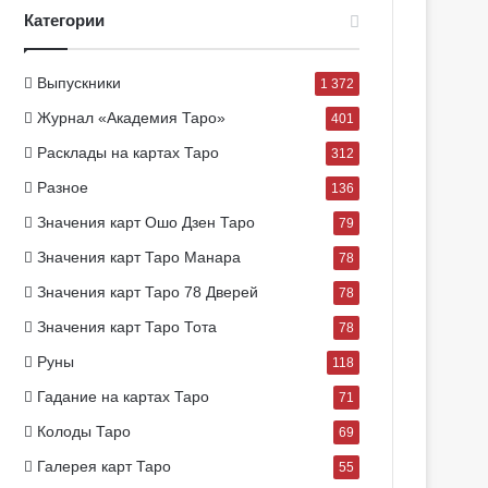
Категории
Выпускники
1 372
Журнал «Академия Таро»
401
Расклады на картах Таро
312
Разное
136
Значения карт Ошо Дзен Таро
79
Значения карт Таро Манара
78
Значения карт Таро 78 Дверей
78
Значения карт Таро Тота
78
Руны
118
Гадание на картах Таро
71
Колоды Таро
69
Галерея карт Таро
55