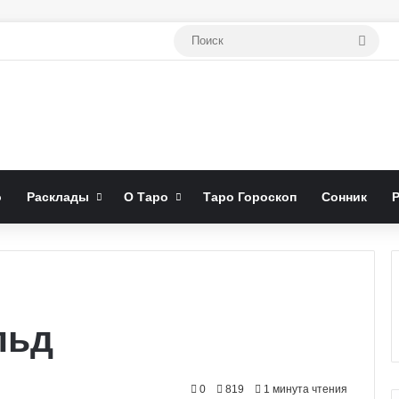
Поис
о
Расклады
О Таро
Таро Гороскоп
Сонник
льд
0
819
1 минута чтения