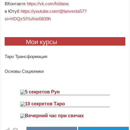
ВКонтакте
https://vk.com/fsblana
в Ютуб
https://youtube.com/@lanvesta57?
si=HDQzSIYuXoo5839h
Мои курсы
Таро Трансформация
Основы Соционики