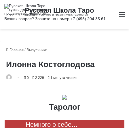
М
Главная
/
Выпускники
Илонна Костоглодова
0
2 229
1 минута чтения
Таролог
Немного о себе…