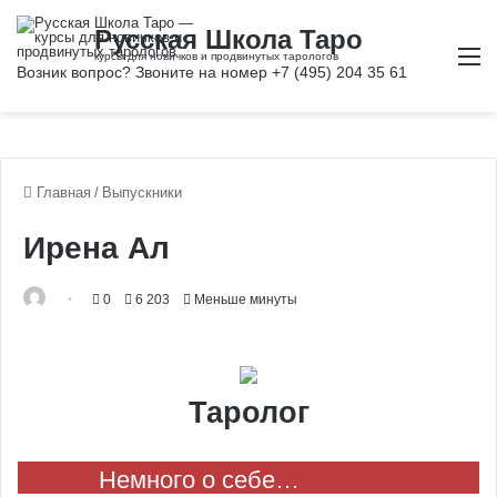
М
Главная
/
Выпускники
Ирена Ал
0
6 203
Меньше минуты
Таролог
Немного о себе…