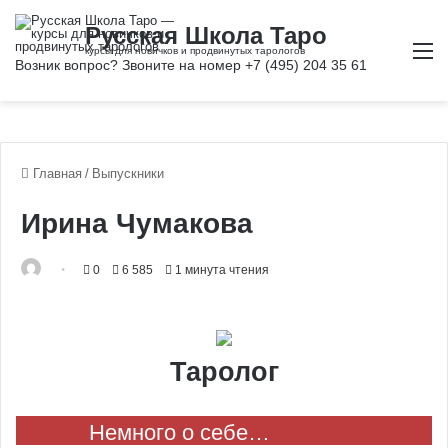
М
Главная
/
Выпускники
Ирина Чумакова
0
6 585
1 минута чтения
Таролог
Немного о себе…