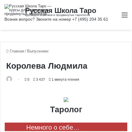
М
Главная
/
Выпускники
Королева Людмила
0
3 437
1 минута чтения
Таролог
Немного о себе…