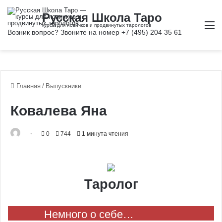
М
Главная
/
Выпускники
Ковалева Яна
0
744
1 минута чтения
Таролог
Немного о себе…